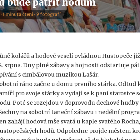
d bude patřit hodům
 · 1 minuta čtení · 9 fotografí
ůně koláčů a hodové veselí ovládnou Hustopeče již
8. srpna. Dny plné zábavy a hojnosti odstartuje pát
pívání s cimbálovou muzikou Lašár.
obotní ráno začne u domu prvního stárka. Odtud k
amíří pro svoje stárky a vydají se k paní starostce 
odů. Poté se rozejdou v doprovodu dechové hudby 
šechny na sobotní taneční zábavu i nedělní progr
en zahájí hodová mše svatá u kaple svatého Rocha,
ustopečských hodů. Odpoledne projde městem kro