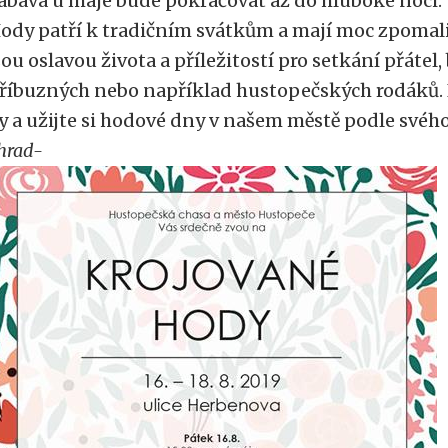
ábava u máje bude pokračovat až do hluboké noci.
ody patří k tradičním svátkům a mají moc zpomalit
sou oslavou života a příležitostí pro setkání přátel
říbuzných nebo například hustopečských rodáků. Ne
y a užijte si hodové dny v našem městě podle svého
hrad-