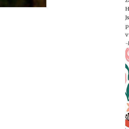
z
H
J
p
v
-