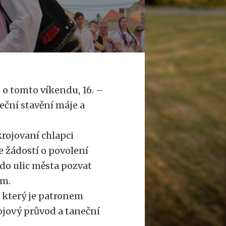
 o tomto víkendu, 16. –
eční stavění máje a
rojovaní chlapci
se žádostí o povolení
do ulic města pozvat
am.
 který je patronem
jový průvod a taneční