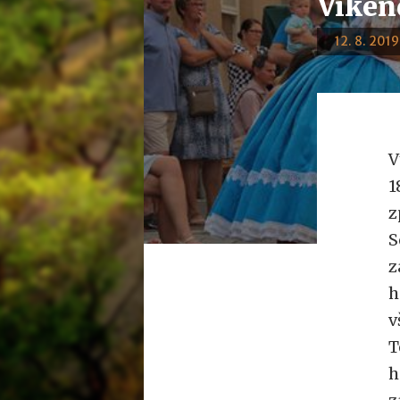
Víken
12. 8. 2019
V
1
z
S
z
h
v
T
h