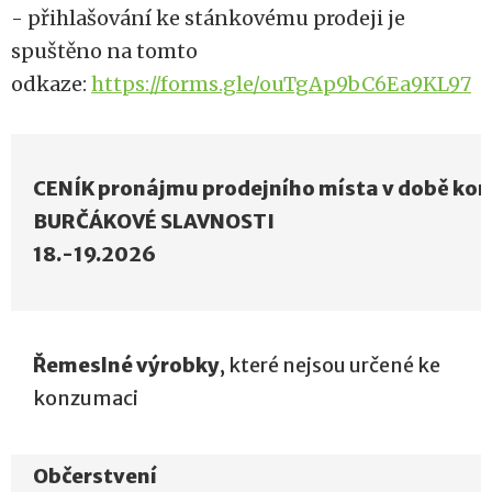
- přihlašování ke stánkovému prodeji je
spuštěno na tomto
odkaze:
https://forms.gle/ouTgAp9bC6Ea9KL97
CENÍK pronájmu prodejního místa v době kon
BURČÁKOVÉ SLAVNOSTI
18.-19.2026
Řemeslné výrobky
, které nejsou určené ke
konzumaci
Občerstvení