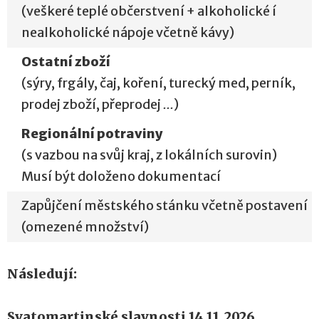
(veškeré teplé občerstvení + alkoholické í
nealkoholické nápoje včetně kávy)
Ostatní zboží
(sýry, frgály, čaj, koření, turecký med, perník,
prodej zboží, přeprodej
...
)
Regionální potraviny
(s vazbou na svůj kraj, z lokálních surovin)
Musí být doloženo dokumentací
Zapůjčení městského stánku včetně postavení
(omezené množství)
Následují:
Svatomartinské slavnosti 14.11.2026