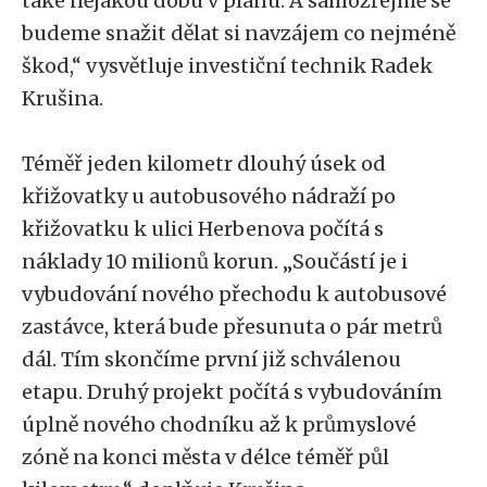
také nějakou dobu v plánu. A samozřejmě se
budeme snažit dělat si navzájem co nejméně
škod,“ vysvětluje investiční technik Radek
Krušina.
Téměř jeden kilometr dlouhý úsek od
křižovatky u autobusového nádraží po
křižovatku k ulici Herbenova počítá s
náklady 10 milionů korun. „Součástí je i
vybudování nového přechodu k autobusové
zastávce, která bude přesunuta o pár metrů
dál. Tím skončíme první již schválenou
etapu. Druhý projekt počítá s vybudováním
úplně nového chodníku až k průmyslové
zóně na konci města v délce téměř půl