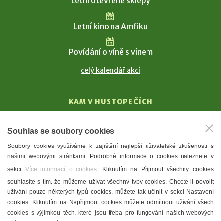
Letní otevřené sklepy
Letní kino na Amfiku
Povídání o víně s vínem
celý kalendář akcí
KAM V HUSTOPEČÍCH
Vinařství
Souhlas se soubory cookies
T. G. Masaryk
Soubory cookies využíváme k zajištění nejlepší uživatelské zkušenosti s
Mandloně
našimi webovými stránkami. Podrobné informace o cookies naleznete v
Ubytování
sekci
Více informací o cookies
. Kliknutím na Přijmout všechny cookies
Restaurace
souhlasíte s tím, že můžeme užívat všechny typy cookies. Chcete-li povolit
užívání pouze některých typů cookies, můžete tak učinit v sekci Nastavení
Městské muzeum a galerie
cookies. Kliknutím na Nepřijmout cookies můžete odmítnout užívání všech
Denní meníčka
cookies s výjimkou těch, které jsou třeba pro fungování našich webových