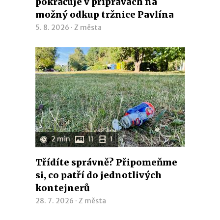
pokračuje v přípravách na
možný odkup tržnice Pavlína
5. 8. 2026 ·
Z města
2 min
11
1
Třídíte správně? Připomeňme
si, co patří do jednotlivých
kontejnerů
28. 7. 2026 ·
Z města