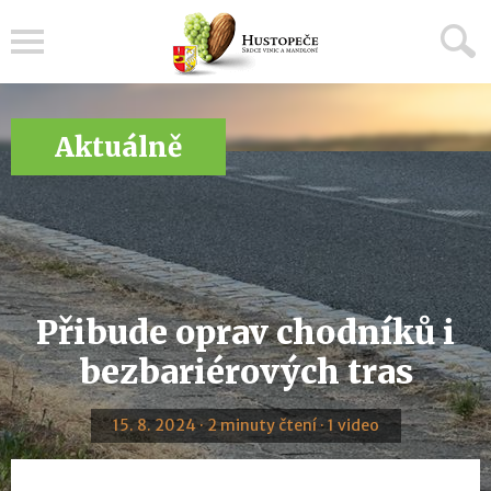
Menu
Aktuálně
Přibude oprav chodníků i
bezbariérových tras
15. 8. 2024 · 2 minuty čtení · 1 video