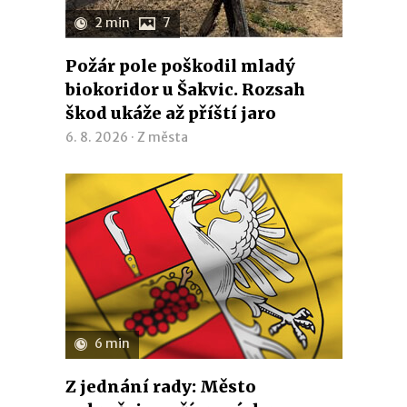
2 min
7
Požár pole poškodil mladý
biokoridor u Šakvic. Rozsah
škod ukáže až příští jaro
6. 8. 2026 ·
Z města
6 min
Z jednání rady: Město