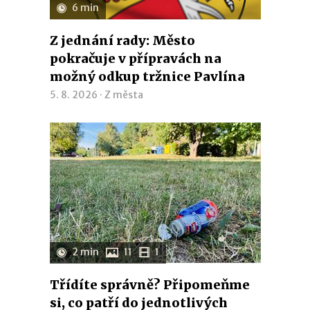
6 min
Z jednání rady: Město
pokračuje v přípravách na
možný odkup tržnice Pavlína
5. 8. 2026 ·
Z města
2 min
11
1
Třídíte správně? Připomeňme
si, co patří do jednotlivých