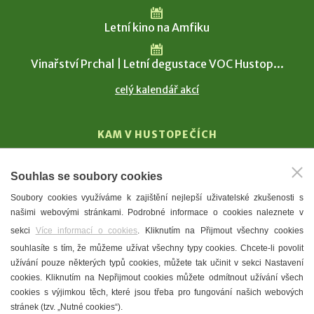
Letní kino na Amfiku
Vinařství Prchal | Letní degustace VOC Hustop...
celý kalendář akcí
KAM V HUSTOPEČÍCH
Vinařství
Souhlas se soubory cookies
T. G. Masaryk
Soubory cookies využíváme k zajištění nejlepší uživatelské zkušenosti s
Mandloně
našimi webovými stránkami. Podrobné informace o cookies naleznete v
Ubytování
sekci
Více informací o cookies
. Kliknutím na Přijmout všechny cookies
Restaurace
souhlasíte s tím, že můžeme užívat všechny typy cookies. Chcete-li povolit
užívání pouze některých typů cookies, můžete tak učinit v sekci Nastavení
Městské muzeum a galerie
cookies. Kliknutím na Nepřijmout cookies můžete odmítnout užívání všech
Denní meníčka
cookies s výjimkou těch, které jsou třeba pro fungování našich webových
stránek (tzv. „Nutné cookies“).
Mapa města