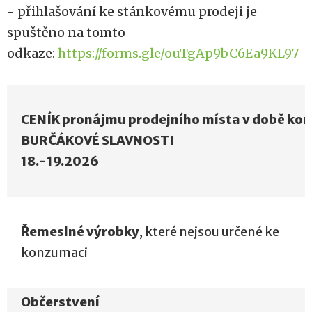
- přihlašování ke stánkovému prodeji je
spuštěno na tomto
odkaze:
https://forms.gle/ouTgAp9bC6Ea9KL97
CENÍK pronájmu prodejního místa v době kon
BURČÁKOVÉ SLAVNOSTI
18.-19.2026
Řemeslné výrobky
, které nejsou určené ke
konzumaci
Občerstvení