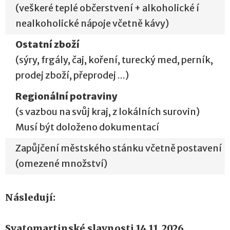
(veškeré teplé občerstvení + alkoholické í
nealkoholické nápoje včetně kávy)
Ostatní zboží
(sýry, frgály, čaj, koření, turecký med, perník,
prodej zboží, přeprodej
...
)
Regionální potraviny
(s vazbou na svůj kraj, z lokálních surovin)
Musí být doloženo dokumentací
Zapůjčení městského stánku včetně postavení
(omezené množství)
Následují:
Svatomartinské slavnosti 14.11.2026