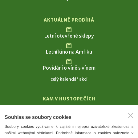
AKTUÁLNĚ PROBÍHÁ
Letní otevřené sklepy
Letní kino na Amfiku
Povídání o víně s vínem
celý kalendář akcí
KAM V HUSTOPEČÍCH
Vinařství
Souhlas se soubory cookies
T. G. Masaryk
Soubory cookies využíváme k zajištění nejlepší uživatelské zkušenosti s
Mandloně
našimi webovými stránkami. Podrobné informace o cookies naleznete v