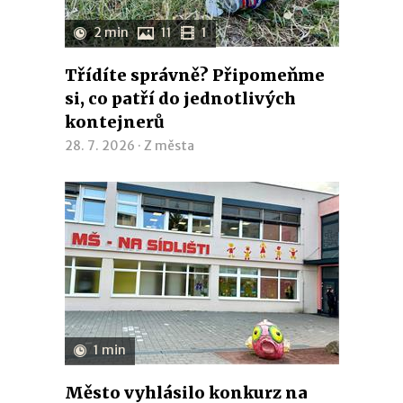
2 min
11
1
Třídíte správně? Připomeňme
si, co patří do jednotlivých
kontejnerů
28. 7. 2026 ·
Z města
1 min
Město vyhlásilo konkurz na