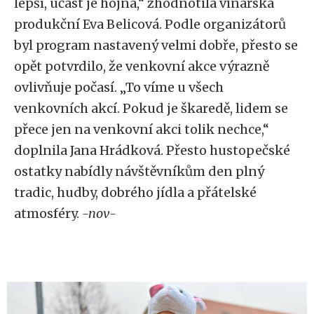
lepší, účast je hojná,“ zhodnotila vinařská
produkční Eva Belicová. Podle organizátorů
byl program nastavený velmi dobře, přesto se
opět potvrdilo, že venkovní akce výrazně
ovlivňuje počasí. „To víme u všech
venkovních akcí. Pokud je škaredě, lidem se
přece jen na venkovní akci tolik nechce,“
doplnila Jana Hrádková. Přesto hustopečské
ostatky nabídly návštěvníkům den plný
tradic, hudby, dobrého jídla a přátelské
atmosféry.
-nov-