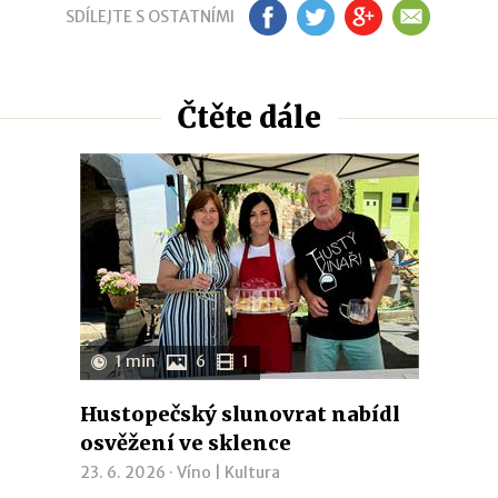
SDÍLEJTE S OSTATNÍMI
FB
TW
GP
EM
Čtěte dále
1 min
6
1
Hustopečský slunovrat nabídl
osvěžení ve sklence
23. 6. 2026 ·
Víno
|
Kultura