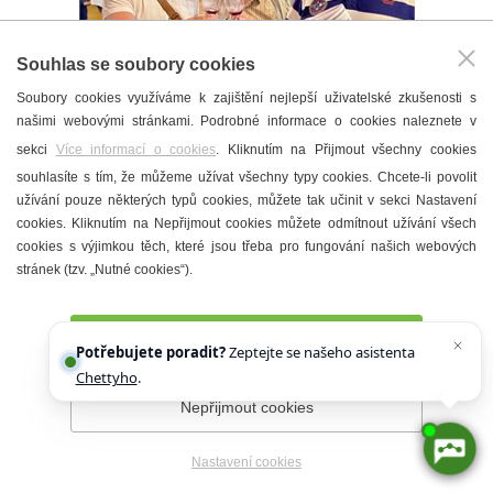
Souhlas se soubory cookies
1 min
4
Soubory cookies využíváme k zajištění nejlepší uživatelské zkušenosti s
našimi webovými stránkami. Podrobné informace o cookies naleznete v
Výběr vzorků & bodování vín na
sekci
Více informací o cookies
. Kliknutím na Přijmout všechny cookies
Májový košt vín se blíží
souhlasíte s tím, že můžeme užívat všechny typy cookies. Chcete-li povolit
7. 4. 2026 ·
Víno
užívání pouze některých typů cookies, můžete tak učinit v sekci Nastavení
cookies. Kliknutím na Nepřijmout cookies můžete odmítnout užívání všech
cookies s výjimkou těch, které jsou třeba pro fungování našich webových
stránek (tzv. „Nutné cookies“).
Přijmout všechny cookies
Potřebujete poradit?
Zeptejte se našeho asistenta
APLIKACE HUSTOPEČE
Chettyho
.
V MOBILU
Nepřijmout cookies
Nastavení cookies