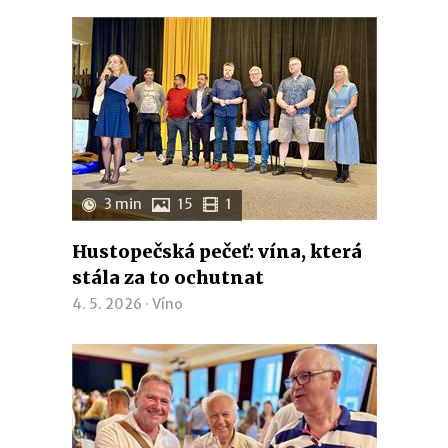
3 min
15
1
Hustopečská pečeť: vína, která
stála za to ochutnat
4. 5. 2026 ·
Víno