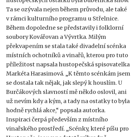
hustopečských ostatků byla bubenická show.
Ta se ozývala nejen během průvodu, ale také
v rámci kulturního programu u Střelnice.
Během dopoledne se představily i folklorní
soubory Kovářovan a Vývrtka. Milým
překvapením se stala také divadelní scénka
místních ochotníků a vinařů, kterou pro tuto
příležitost napsala hustopečská spisovatelka
Markéta Harasimová. „K těmto scénkám jsem
se dostala tak nějak, jak slepý k houslím. U
Burčákových slavností mě někdo oslovil, ani
už nevím kdy a kým, a tady na ostatky to byla
hodně rychlá akce,“ popsala autorka.
Inspiraci čerpá především z místního
vinařského prostředí. „Scénky, které píšu pro