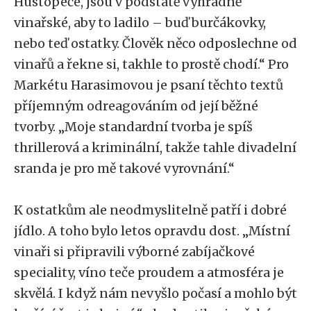
Hustopeče, jsou v podstatě výhradně
vinařské, aby to ladilo – buď burčákovky,
nebo teď ostatky. Člověk něco odposlechne od
vinařů a řekne si, takhle to prostě chodí.“ Pro
Markétu Harasimovou je psaní těchto textů
příjemným odreagováním od její běžné
tvorby. „Moje standardní tvorba je spíš
thrillerová a kriminální, takže tahle divadelní
sranda je pro mě takové vyrovnání.“
K ostatkům ale neodmyslitelně patří i dobré
jídlo. A toho bylo letos opravdu dost. „Místní
vinaři si připravili výborné zabíjačkové
speciality, víno teče proudem a atmosféra je
skvělá. I když nám nevyšlo počasí a mohlo být