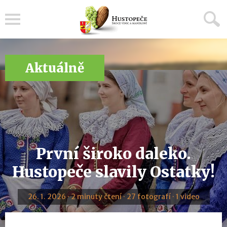
Menu
Aktuálně
První široko daleko.
Hustopeče slavily Ostatky!
26. 1. 2026 · 2 minuty čtení · 27 fotografí · 1 video