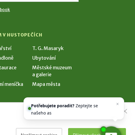
ebook
M V HUSTOPEČÍCH
ařství
T. G. Masaryk
dloně
Ubytování
taurace
Městské muzeum
a galerie
ní meníčka
Mapa města
Potřebujete poradit?
Zeptejte se
našeho asistenta
Chettyho
.