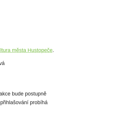
ultura města Hustopeče
.
vá
é akce bude postupně
 přihlašování probíhá