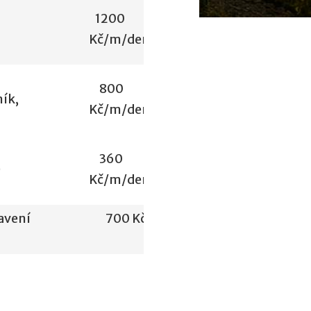
1200
Kč/m/den
800
ník,
Kč/m/den
360
)
Kč/m/den
avení
700 Kč