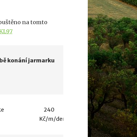
spuštěno na tomto
9KL97
bě konání jarmarku
ke
240
Kč/m/den