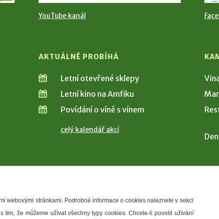
YouTube kanál
Fac
AKTUÁLNĚ PROBÍHÁ
KA
Letní otevřené sklepy
Vin
Letní kino na Amfiku
Man
Povídání o víně s vínem
Res
celý kalendář akcí
Den
šimi webovými stránkami. Podrobné informace o cookies naleznete v sekci
 s tím, že můžeme užívat všechny typy cookies. Chcete-li povolit užívání