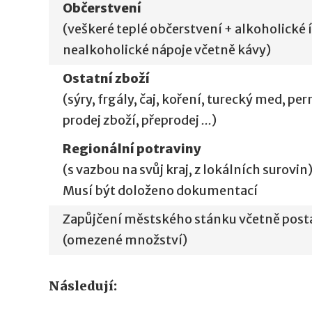
Občerstvení
(veškeré teplé občerstvení + alkoholické í
nealkoholické nápoje včetně kávy)
Ostatní zboží
(sýry, frgály, čaj, koření, turecký med, per
prodej zboží, přeprodej
...
)
Regionální potraviny
(s vazbou na svůj kraj, z lokálních surovin
Musí být doloženo dokumentací
Zapůjčení městského stánku včetně post
(omezené množství)
Následují: