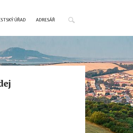
Hledat
STSKÝ ÚŘAD
ADRESÁŘ
dej