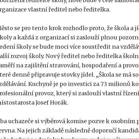
odřízena ředitelce školy, nově bude v čele samost
rganizace vlastní ředitel nebo ředitelka.
ěsto se pro tento krok rozhodlo proto, že škola a j
koly a každá z organizací si zaslouží plnou pozorn
edení školy se bude moci více soustředit na vzděláv
alší rozvoj školy. Nový ředitel nebo ředitelka škol
aměří na zajištění stravování, hospodaření a prov
teré denně připravuje stovky jídel. „Škola se má so
zdělávání. Kuchyně je po investici za 73 milionů k
rofesionální provoz, který si zaslouží vlastní řízení
ístostarosta Josef Horák.
ba uchazeče si výběrová komise pozve k osobním
ervna. Na jejich základě následně doporučí kandid