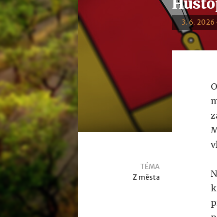
Hustop
3. 6. 2026 
O
m
z
M
v
TÉMA
N
Z města
k
p