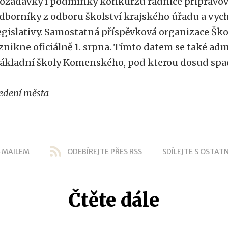
ožadavky i podmínky konkurzu radnice připravova
dborníky z odboru školství krajského úřadu a vych
egislativy. Samostatná příspěvková organizace Ško
znikne oficiálně 1. srpna. Tímto datem se také adm
ákladní školy Komenského, pod kterou dosud spa
edení města
-MAILEM
ODEBÍREJTE PŘES RSS
SDÍLEJTE S OSTATN
Čtěte dále