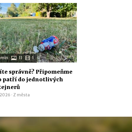
 min
11
1
íte správně? Připomeňme
co patří do jednotlivých
tejnerů
 2026 ·
Z města