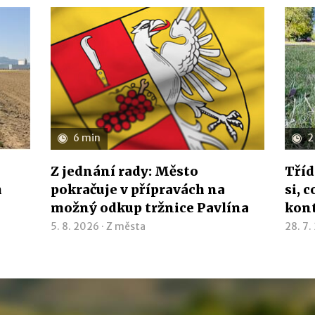
6 min
2
Z jednání rady: Město
Tříd
h
pokračuje v přípravách na
si, 
možný odkup tržnice Pavlína
kon
5. 8. 2026 ·
Z města
28. 7.