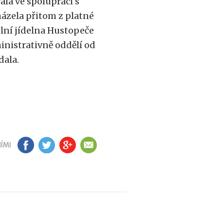
la ve spolupráci s
ázela přitom z platné
lní jídelna Hustopeče
inistrativně oddělí od
dala.
ÍMI
FB
TW
GP
EM