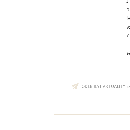
P
o
l
v
Z
V
ODEBÍRAT AKTUALITY E