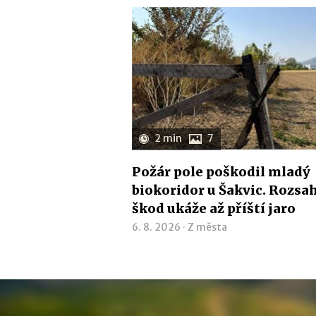
2 min
7
Požár pole poškodil mladý
biokoridor u Šakvic. Rozsa
škod ukáže až příští jaro
6. 8. 2026 ·
Z města