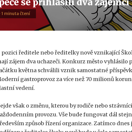
eče se přihlásili dva zájemci
· 1 minuta čtení
 pozici ředitele nebo ředitelky nově vznikající Šk
ají zájem dva uchazeči. Konkurz město vyhlásilo p
ačátku května schválili vznik samostatné příspěv
oderní gastroprovoz za více než 70 milionů korun
lastní vedení.
ejde však o změnu, kterou by rodiče nebo strávníci 
aždodenním provozu. Vše bude fungovat dál stejn
ředevším způsob řízení organizace. Zatímco dnes j