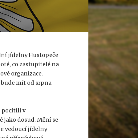
olní jídelny Hustopeče
oté, co zastupitelé na
kové organizace.
 bude mít od srpna
pocítili v
ě jako dosud. Mění se
e vedoucí jídelny