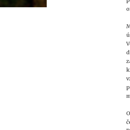
p
o
M
ú
V
d
z
k
v
p
m
O
č