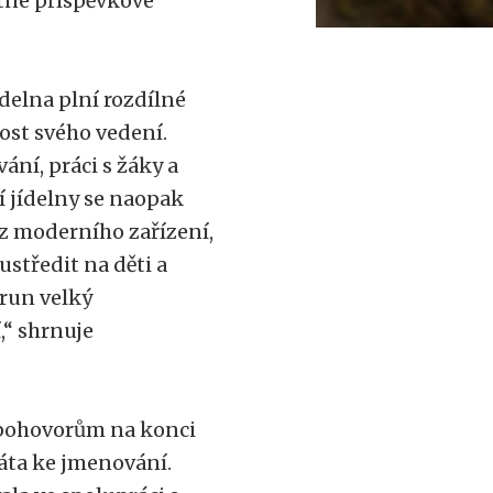
atné příspěvkové
ídelna plní rozdílné
ost svého vedení.
ání, práci s žáky a
ní jídelny se naopak
oz moderního zařízení,
ustředit na děti a
orun velký
,“ shrnuje
 pohovorům na konci
áta ke jmenování.