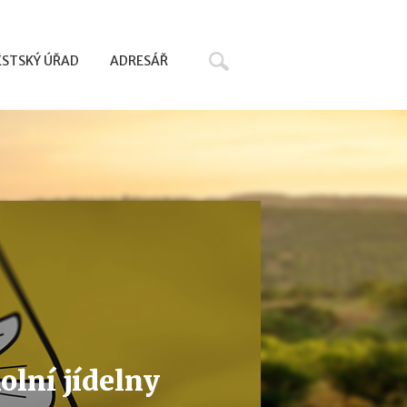
Hledat
STSKÝ ÚŘAD
ADRESÁŘ
olní jídelny