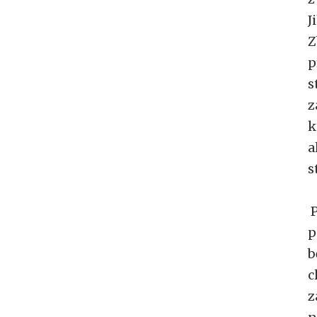
J
Z
p
s
z
k
a
s
P
p
b
c
z