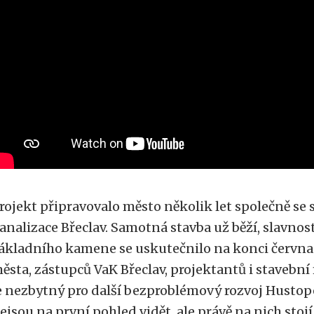
rojekt připravovalo město několik let společně se
analizace Břeclav. Samotná stavba už běží, slavno
ákladního kamene se uskutečnilo na konci června 
ěsta, zástupců VaK Břeclav, projektantů i stavební f
e nezbytný pro další bezproblémový rozvoj Hustop
ejsou na první pohled vidět, ale právě na nich sto