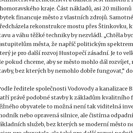
ihomoravského kraje. Část nákladů, asi 20 milionů 
bytek financuje město z vlastních zdrojů. Samotn
ředcházela rekonstrukce mostu přes Štinkovku, kt
tavu a váhu těžké techniky by nezvládl. „Chtěla b
astupitelům města, že napříč politickým spektrem 
terý je pro další rozvoj Hustopečí zásadní. Je to vel
le pokud chceme, aby se město mohlo dál rozvíjet,
tavby, bez kterých by nemohlo dobře fungovat,“ do
odle ředitele společnosti Vodovody a kanalizace B
atří právě podobné stavby k základům kvalitního 
ěžného obyvatele to možná není tak viditelná inve
hodník nebo opravená silnice, ale čistírna odpadní
ákladních služeb, bez kterých se moderní město ne