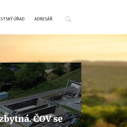
Hledat
STSKÝ ÚŘAD
ADRESÁŘ
nezbytná. ČOV se