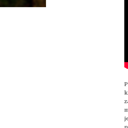
P
k
z
m
j
n