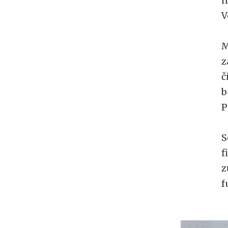
n
V
M
z
č
b
P
S
f
z
f