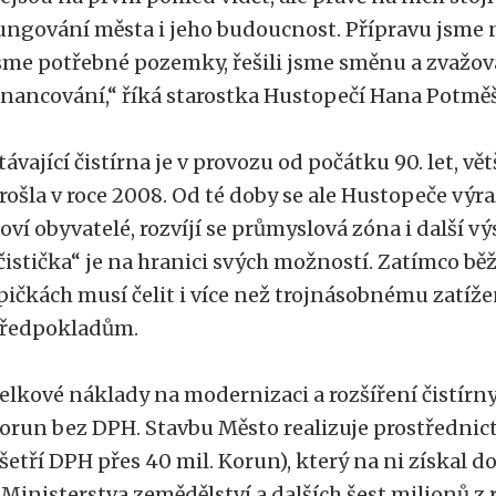
ungování města i jeho budoucnost. Přípravu jsme n
sme potřebné pozemky, řešili jsme směnu a zvažov
inancování,“ říká starostka Hustopečí Hana Potměš
távající čistírna je v provozu od počátku 90. let, v
rošla v roce 2008. Od té doby se ale Hustopeče výra
oví obyvatelé, rozvíjí se průmyslová zóna i další v
čistička“ je na hranici svých možností. Zatímco bě
pičkách musí čelit i více než trojnásobnému zatíž
ředpokladům.
elkové náklady na modernizaci a rozšíření čistírn
orun bez DPH. Stavbu Město realizuje prostřednic
šetří DPH přes 40 mil. Korun), který na ni získal 
 Ministerstva zemědělství a dalších šest milionů z