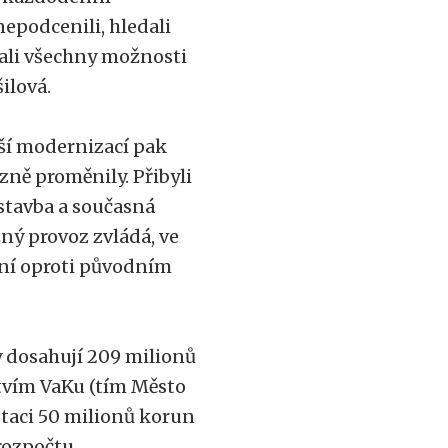
epodcenili, hledali
ali všechny možnosti
ilová.
ětší modernizací pak
zně proměnily. Přibyli
ýstavba a současná
žný provoz zvládá, ve
ení oproti původním
y dosahují 209 milionů
tvím VaKu (tím Město
dotaci 50 milionů korun
 rozpočtu