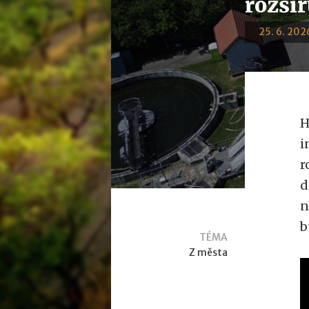
rozšiř
25. 6. 2026
H
i
r
d
n
b
TÉMA
Z města