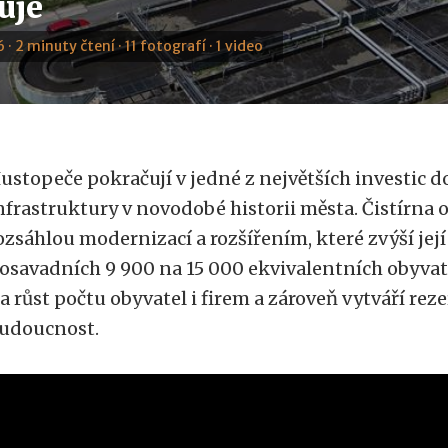
uje
 · 2 minuty čtení · 11 fotografí · 1 video
ustopeče pokračují v jedné z největších investic d
nfrastruktury v novodobé historii města. Čistírna
ozsáhlou modernizací a rozšířením, které zvýší její
osavadních 9 900 na 15 000 ekvivalentních obyvate
a růst počtu obyvatel i firem a zároveň vytváří reze
udoucnost.