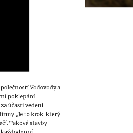
 společností Vodovody a
stní poklepání
za účasti vedení
irmy. „Je to krok, který
ečí. Takové stavby
jí každodenní