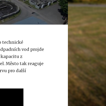
o technické
 odpadních vod projde
 kapacitu z
l. Město tak reaguje
rvu pro další