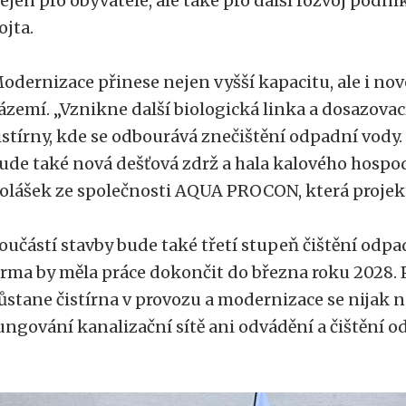
ejen pro obyvatele, ale také pro další rozvoj podnik
ojta.
odernizace přinese nejen vyšší kapacitu, ale i no
ázemí. „Vznikne další biologická linka a dosazovací
istírny, kde se odbourává znečištění odpadní vody.
ude také nová dešťová zdrž a hala kalového hospodá
olášek ze společnosti AQUA PROCON, která projekt
oučástí stavby bude také třetí stupeň čištění odpa
irma by měla práce dokončit do března roku 2028. 
ůstane čistírna v provozu a modernizace se nijak
ungování kanalizační sítě ani odvádění a čištění 