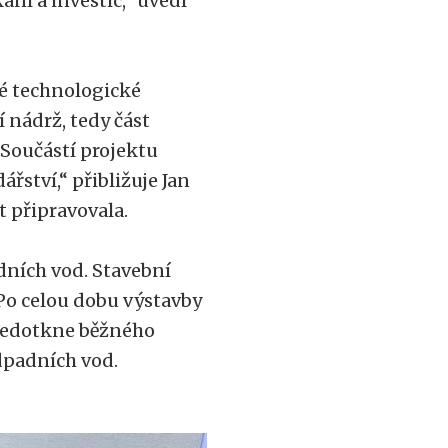
ání a investic,“ uvedl
vé technologické
 nádrž, tedy část
 Součástí projektu
řství,“ přibližuje Jan
 připravovala.
dních vod. Stavební
Po celou dobu výstavby
 nedotkne běžného
odpadních vod.