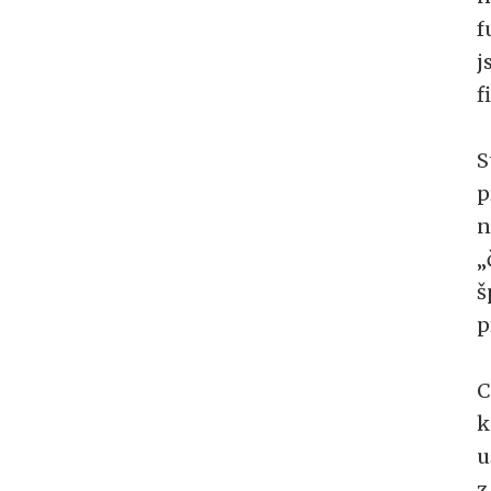
f
j
f
S
p
n
„
š
p
C
k
u
z