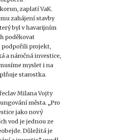
korun, zaplatí VaK.
ému zahájení stavby
erý byl v havarijním
ych poděkovat
podpořili projekt,
ká a náročná investice,
 musíme myslet i na
plňuje starostka.
řeclav Milana Vojty
fungování města. „Pro
stice jako nový
ch vod je jednou ze
obejde. Důležitá je