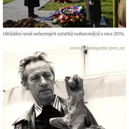
Ukládání nově nalezených ostatků rudoarmějců v roce 2014.