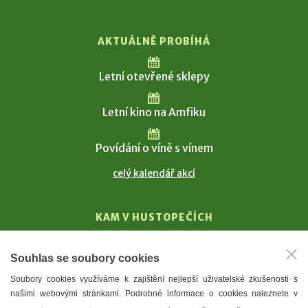
AKTUÁLNĚ PROBÍHÁ
Letní otevřené sklepy
Letní kino na Amfiku
Povídání o víně s vínem
celý kalendář akcí
KAM V HUSTOPEČÍCH
Vinařství
Souhlas se soubory cookies
T. G. Masaryk
Soubory cookies využíváme k zajištění nejlepší uživatelské zkušenosti s
Mandloně
našimi webovými stránkami. Podrobné informace o cookies naleznete v
Ubytování