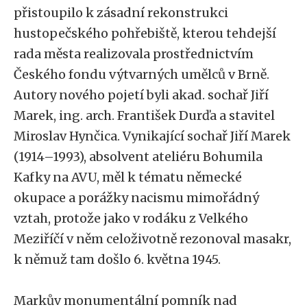
přistoupilo k zásadní rekonstrukci
hustopečského pohřebiště, kterou tehdejší
rada města realizovala prostřednictvím
Českého fondu výtvarných umělců v Brně.
Autory nového pojetí byli akad. sochař Jiří
Marek, ing. arch. František Durďa a stavitel
Miroslav Hynčica. Vynikající sochař Jiří Marek
(1914–1993), absolvent ateliéru Bohumila
Kafky na AVU, měl k tématu německé
okupace a porážky nacismu mimořádný
vztah, protože jako v rodáku z Velkého
Meziříčí v něm celoživotně rezonoval masakr,
k němuž tam došlo 6. května 1945.
Markův monumentální pomník nad