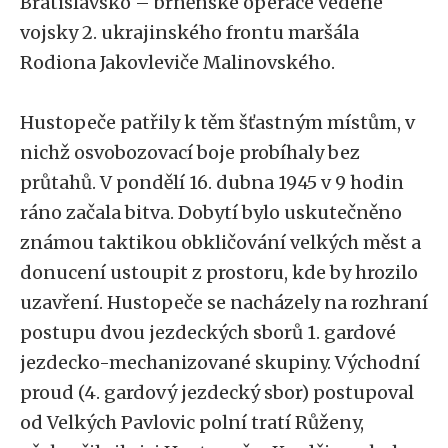
Bratislavsko – brněnské operace vedené
vojsky 2. ukrajinského frontu maršála
Rodiona Jakovleviče Malinovského.
Hustopeče patřily k těm šťastným místům, v
nichž osvobozovací boje probíhaly bez
průtahů. V pondělí 16. dubna 1945 v 9 hodin
ráno začala bitva. Dobytí bylo uskutečněno
známou taktikou obkličování velkých měst a
donucení ustoupit z prostoru, kde by hrozilo
uzavření. Hustopeče se nacházely na rozhraní
postupu dvou jezdeckých sborů 1. gardové
jezdecko-mechanizované skupiny. Východní
proud (4. gardový jezdecký sbor) postupoval
od Velkých Pavlovic polní tratí Růženy,