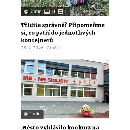
2 min
11
1
Třídíte správně? Připomeňme
si, co patří do jednotlivých
kontejnerů
28. 7. 2026 ·
Z města
1 min
Město vyhlásilo konkurz na