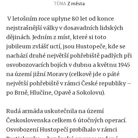
TÉMA
Z města
V letošním roce uplyne 80 let od konce
nejstrašnější války v dosavadních lidských
dějinách. Jedním z míst, které si toto
jubileum zvlášť uctí, jsou Hustopeče, kde se
nachází druhé největší pohřebiště padlých při
osvobozovacích bojích v dubnu a květnu 1945
na území jižní Moravy (celkově jde o páté
největší pohřebiště v rámci České republiky –
po Brně, Hlučíne, Opavě a Sokolovu).
Rudá armáda uskutečnila na území
Československa celkem 6 útočných operací.
Osvobození Hustopečí probíhalo v rámci