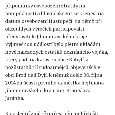
připomínky osvobození ztratily na
pompéznosti a hlavní akcent se přenesl na
datum osvobození Hustopečí, na němž při
okrouhlých výročích participovali i
představitelé Jihomoravského kraje.
Výjimečnou událostí bylo pietní ukládání
nově nalezených ostatků neznámého vojáka,
který padl na katastru obce Kobylí, a
pozůstatků tří rudoarmějců, objevených v
obci Brod nad Dyjí, k němuž došlo 30. října
2014 za účasti prvního náměstka hejtmana
Jihomoravského kraje ing. Stanislava
Juránka.
K poslední změně na čestném pohřebišti