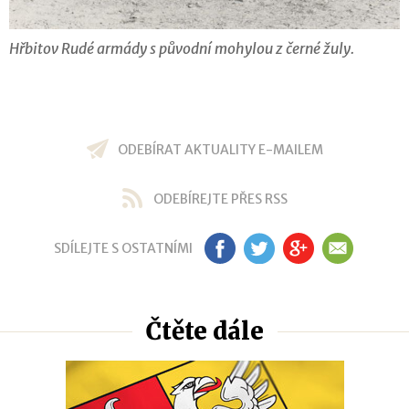
Hřbitov Rudé armády s původní mohylou z černé žuly.
ODEBÍRAT AKTUALITY E-MAILEM
ODEBÍREJTE PŘES RSS
SDÍLEJTE S OSTATNÍMI
FB
TW
GP
EM
Čtěte dále