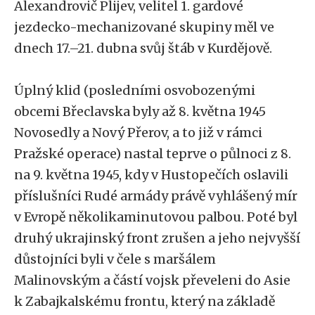
Alexandrovič Plijev, velitel 1. gardové
jezdecko-mechanizované skupiny měl ve
dnech 17.–21. dubna svůj štáb v Kurdějově.
Úplný klid (posledními osvobozenými
obcemi Břeclavska byly až 8. května 1945
Novosedly a Nový Přerov, a to již v rámci
Pražské operace) nastal teprve o půlnoci z 8.
na 9. května 1945, kdy v Hustopečích oslavili
příslušníci Rudé armády právě vyhlášený mír
v Evropě několikaminutovou palbou. Poté byl
druhý ukrajinský front zrušen a jeho nejvyšší
důstojníci byli v čele s maršálem
Malinovským a částí vojsk převeleni do Asie
k Zabajkalskému frontu, který na základě