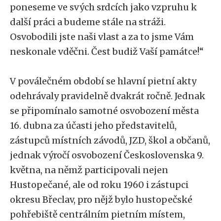
poneseme ve svých srdcích jako vzpruhu k
další práci a budeme stále na stráži.
Osvobodili jste naši vlast a za to jsme Vám
neskonale vděčni. Čest budiž Vaší památce!“
V poválečném období se hlavní pietní akty
odehrávaly pravidelně dvakrát ročně. Jednak
se připomínalo samotné osvobození města
16. dubna za účasti jeho představitelů,
zástupců místních závodů, JZD, škol a občanů,
jednak výročí osvobození Československa 9.
května, na němž participovali nejen
Hustopečané, ale od roku 1960 i zástupci
okresu Břeclav, pro nějž bylo hustopečské
pohřebiště centrálním pietním místem,