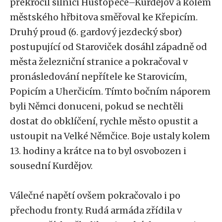
překročil silnici Hustopeče–Kurdějov a kolem
městského hřbitova směřoval ke Křepicím.
Druhý proud (6. gardový jezdecký sbor)
postupující od Staroviček dosáhl západně od
města železniční stranice a pokračoval v
pronásledování nepřítele ke Starovicím,
Popicím a Uherčicím. Tímto bočním náporem
byli Němci donuceni, pokud se nechtěli
dostat do obklíčení, rychle město opustit a
ustoupit na Velké Němčice. Boje ustaly kolem
13. hodiny a krátce na to byl osvobozen i
sousední Kurdějov.
Válečné napětí ovšem pokračovalo i po
přechodu fronty. Rudá armáda zřídila v