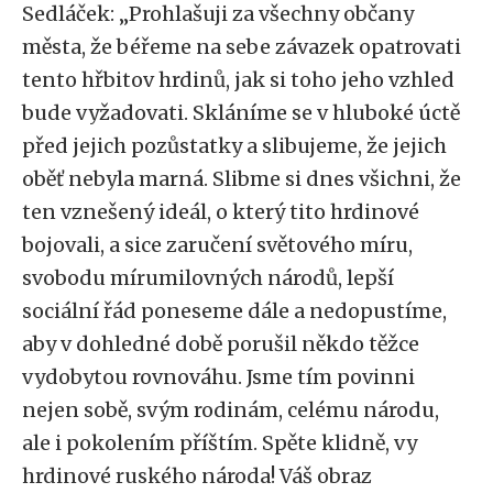
Sedláček: „Prohlašuji za všechny občany
města, že béřeme na sebe závazek opatrovati
tento hřbitov hrdinů, jak si toho jeho vzhled
bude vyžadovati. Skláníme se v hluboké úctě
před jejich pozůstatky a slibujeme, že jejich
oběť nebyla marná. Slibme si dnes všichni, že
ten vznešený ideál, o který tito hrdinové
bojovali, a sice zaručení světového míru,
svobodu mírumilovných národů, lepší
sociální řád poneseme dále a nedopustíme,
aby v dohledné době porušil někdo těžce
vydobytou rovnováhu. Jsme tím povinni
nejen sobě, svým rodinám, celému národu,
ale i pokolením příštím. Spěte klidně, vy
hrdinové ruského národa! Váš obraz