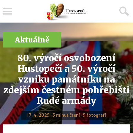
Menu
Aktuálně
80. výročí osvobození
Hustopečí a 50. výročí
vzniku památníku na
zdejším čestném pohřebišti
Rudé armády
17. 4. 2025 · 5 minut čtení · 5 fotografí