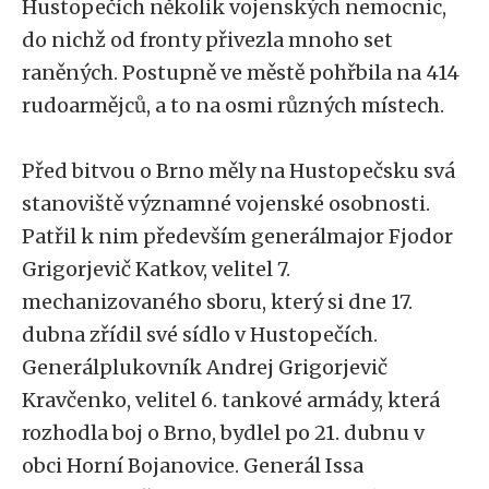
Hustopečích několik vojenských nemocnic,
do nichž od fronty přivezla mnoho set
raněných. Postupně ve městě pohřbila na 414
rudoarmějců, a to na osmi různých místech.
Před bitvou o Brno měly na Hustopečsku svá
stanoviště významné vojenské osobnosti.
Patřil k nim především generálmajor Fjodor
Grigorjevič Katkov, velitel 7.
mechanizovaného sboru, který si dne 17.
dubna zřídil své sídlo v Hustopečích.
Generálplukovník Andrej Grigorjevič
Kravčenko, velitel 6. tankové armády, která
rozhodla boj o Brno, bydlel po 21. dubnu v
obci Horní Bojanovice. Generál Issa