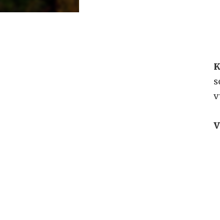
K
s
v
V