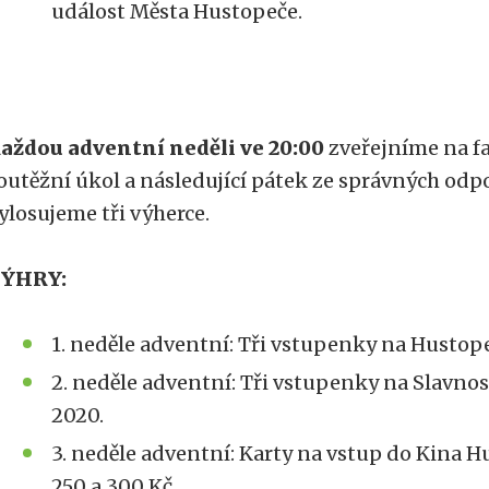
událost Města Hustopeče.
aždou adventní neděli ve 20:00
zveřejníme na f
outěžní úkol a následující pátek ze správných od
ylosujeme tři výherce.
ÝHRY:
1. neděle adventní: Tři vstupenky na Hustop
2. neděle adventní: Tři vstupenky na Slavno
2020.
3. neděle adventní: Karty na vstup do Kina H
250 a 300 Kč.