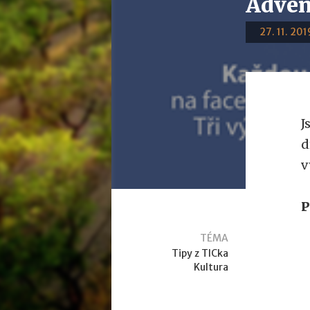
Adven
27. 11. 201
J
d
v
P
TÉMA
Tipy z TICka
Kultura