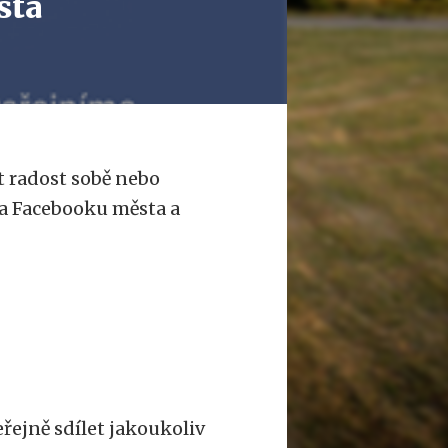
sta
at radost sobě nebo
na Facebooku města a
řejně sdílet jakoukoliv