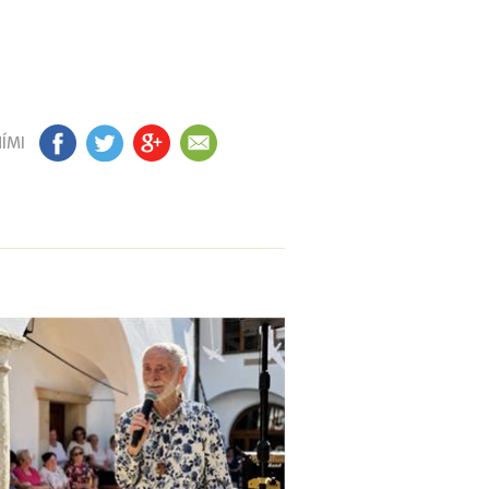
ÍMI
FB
TW
GP
EM