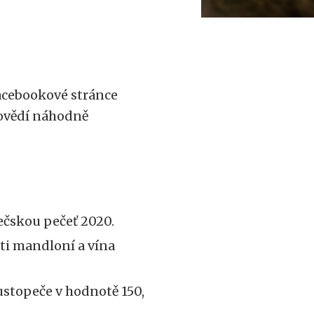
acebookové stránce
povědí náhodně
ečskou pečeť 2020.
sti mandloní a vína
ustopeče v hodnotě 150,