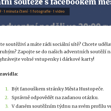
tní soutěže s facebookem mě
9 · 1 minuta čtení · 1 fotografie · 1 video
ste soutěživí a máte rádi sociální sítě? Chcete uděl
ruhým? Zapojte se do našich adventních soutěží 
yhrávejte volné vstupenky i dárkové karty!
ravidla:
Být fanouškem stránky Města Hustopeče.
Správně odpovědět na zadanou otázku.
V daném soutěžním týdnu na svém profilu ve