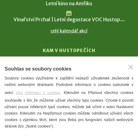
Letní kino na Amfiku
Vinařství Prchal | Letní degustace VOC Hustop...
celý kalendář akcí
KAM V HUSTOPEČÍCH
Vinařství
Souhlas se soubory cookies
T. G. Masaryk
Soubory cookies využíváme k zajištění nejlepší uživatelské zkušenosti s
Mandloně
našimi webovými stránkami. Podrobné informace o cookies naleznete v
Ubytování
sekci
Více informací o cookies
. Kliknutím na Přijmout všechny cookies
Restaurace
souhlasíte s tím, že můžeme užívat všechny typy cookies. Chcete-li povolit
užívání pouze některých typů cookies, můžete tak učinit v sekci Nastavení
Městské muzeum a galerie
cookies. Kliknutím na Nepřijmout cookies můžete odmítnout užívání všech
Denní meníčka
cookies s výjimkou těch, které jsou třeba pro fungování našich webových
stránek (tzv. „Nutné cookies“).
Mapa města