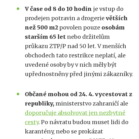
V čase od 8 do 10 hodin
je vstup do
prodejen potravin a drogerie
větších
než 500 m2
povolen pouze
osobám
starším 65 let
nebo držitelům
průkazu ZTP/P nad 50 let. V menších
obchodech tato restrikce neplatí, ale
uvedené osoby by v nich měly být
upřednostněny před jinými zákazníky.
Občané mohou od 24. 4. vycestovat z
republiky,
ministerstvo zahraničí ale
doporučuje absolvovat jen nezbytné
cesty
.
Po návratu budou muset lidi do
karantény, nebo se prokázat