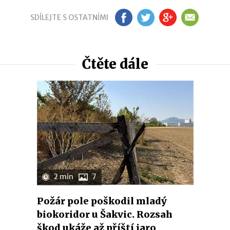
SDÍLEJTE S OSTATNÍMI
FB
TW
GP
EM
Čtěte dále
2 min
7
Požár pole poškodil mladý
biokoridor u Šakvic. Rozsah
škod ukáže až příští jaro