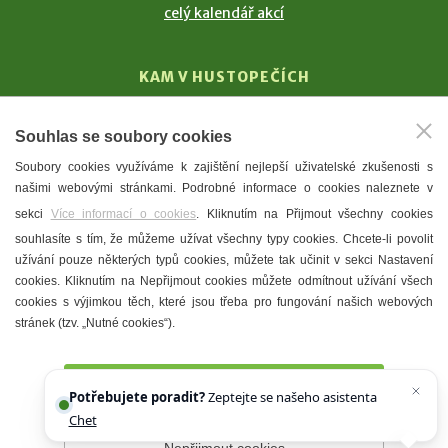
celý kalendář akcí
KAM V HUSTOPEČÍCH
Vinařství
Souhlas se soubory cookies
T. G. Masaryk
Soubory cookies využíváme k zajištění nejlepší uživatelské zkušenosti s
Mandloně
našimi webovými stránkami. Podrobné informace o cookies naleznete v
Ubytování
sekci
Více informací o cookies
. Kliknutím na Přijmout všechny cookies
Restaurace
souhlasíte s tím, že můžeme užívat všechny typy cookies. Chcete-li povolit
užívání pouze některých typů cookies, můžete tak učinit v sekci Nastavení
Městské muzeum a galerie
cookies. Kliknutím na Nepřijmout cookies můžete odmítnout užívání všech
Denní meníčka
cookies s výjimkou těch, které jsou třeba pro fungování našich webových
stránek (tzv. „Nutné cookies“).
Mapa města
Přijmout všechny cookies
Potřebujete poradit?
Zeptejte se našeho asistenta
Chettyho
.