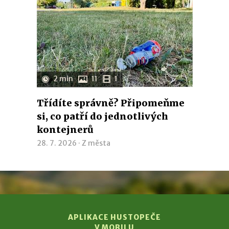
2 min
11
1
Třídíte správně? Připomeňme
si, co patří do jednotlivých
kontejnerů
28. 7. 2026 ·
Z města
APLIKACE HUSTOPEČE
V MOBILU