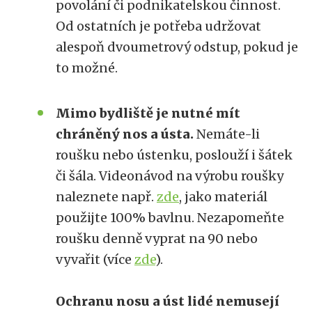
povolání či podnikatelskou činnost.
Od ostatních je potřeba udržovat
alespoň dvoumetrový odstup, pokud je
to možné.
Mimo bydliště je nutné mít
chráněný nos a ústa.
Nemáte-li
roušku nebo ústenku, poslouží i šátek
či šála. Videonávod na výrobu roušky
naleznete např.
zde
, jako materiál
použijte 100% bavlnu. Nezapomeňte
roušku denně vyprat na 90 nebo
vyvařit (více
zde
).
Ochranu nosu a úst lidé nemusejí