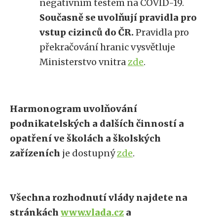
negativním testem na COVID-19.
S
oučasně se uvolňují pravidla pro
vstup cizinců do ČR.
Pravidla pro
překračování hranic vysvětluje
Ministerstvo vnitra
zde
.
Harmonogram uvolňování
podnikatelských a dalších činností a
opatření ve školách a školských
zařízeních
je dostupný
zde
.
Všechna rozhodnutí vlády najdete na
stránkách
www.vlada.cz
a