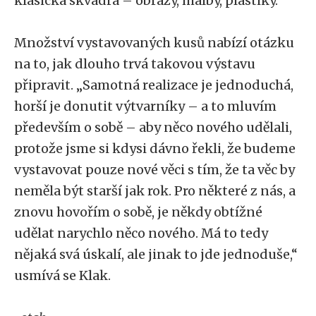
klasická skvadra – obrazy, malby, plastiky.“
Množství vystavovaných kusů nabízí otázku
na to, jak dlouho trvá takovou výstavu
připravit. „Samotná realizace je jednoduchá,
horší je donutit výtvarníky – a to mluvím
především o sobě – aby něco nového udělali,
protože jsme si kdysi dávno řekli, že budeme
vystavovat pouze nové věci s tím, že ta věc by
neměla být starší jak rok. Pro některé z nás, a
znovu hovořím o sobě, je někdy obtížné
udělat narychlo něco nového. Má to tedy
nějaká svá úskalí, ale jinak to jde jednoduše,“
usmívá se Klak.