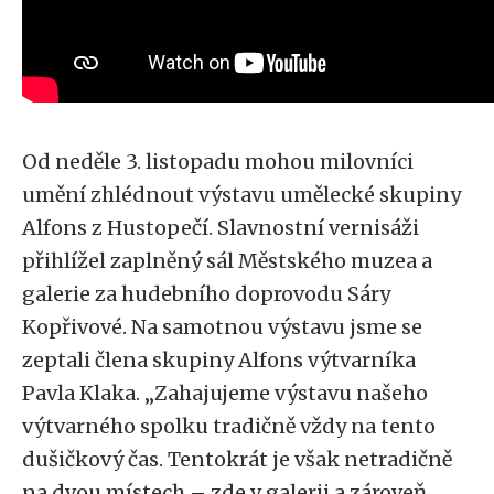
Od neděle 3. listopadu mohou milovníci
umění zhlédnout výstavu umělecké skupiny
Alfons z Hustopečí. Slavnostní vernisáži
přihlížel zaplněný sál Městského muzea a
galerie za hudebního doprovodu Sáry
Kopřivové. Na samotnou výstavu jsme se
zeptali člena skupiny Alfons výtvarníka
Pavla Klaka. „Zahajujeme výstavu našeho
výtvarného spolku tradičně vždy na tento
dušičkový čas. Tentokrát je však netradičně
na dvou místech – zde v galerii a zároveň