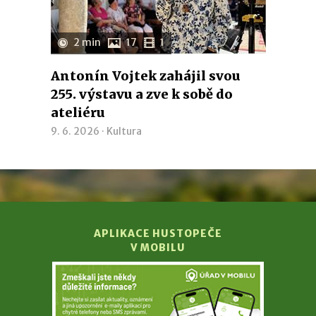
2 min
17
1
Antonín Vojtek zahájil svou
255. výstavu a zve k sobě do
ateliéru
9. 6. 2026 ·
Kultura
APLIKACE HUSTOPEČE
V MOBILU