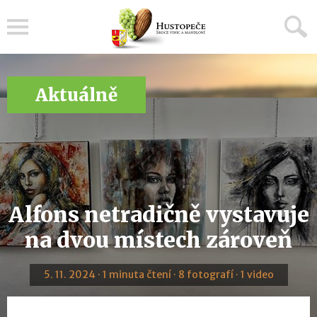
Menu
Aktuálně
Alfons netradičně vystavuje
na dvou místech zároveň
5. 11. 2024 · 1 minuta čtení · 8 fotografí · 1 video