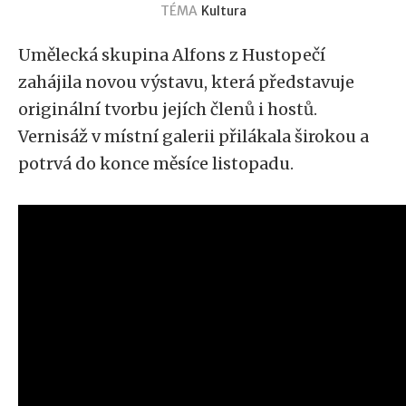
TÉMA
Kultura
Umělecká skupina Alfons z Hustopečí
zahájila novou výstavu, která představuje
originální tvorbu jejích členů i hostů.
Vernisáž v místní galerii přilákala širokou a
potrvá do konce měsíce listopadu.