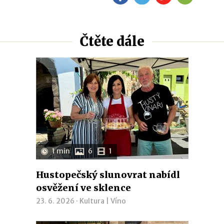
Čtěte dále
1 min
6
1
Hustopečský slunovrat nabídl
osvěžení ve sklence
23. 6. 2026 ·
Kultura
|
Víno