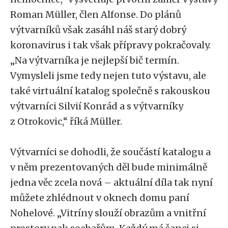
Roman Müller, člen Alfonse. Do plánů
výtvarníků však zasáhl náš starý dobrý
koronavirus i tak však přípravy pokračovaly.
„Na výtvarníka je nejlepší bič termín.
Vymysleli jsme tedy nejen tuto výstavu, ale
také virtuální katalog společně s rakouskou
výtvarníci Silvií Konrád a s výtvarníky
z Otrokovic,“ říká Müller.
Výtvarníci se dohodli, že součástí katalogu a
v něm prezentovaných děl bude minimálně
jedna věc zcela nová – aktuální díla tak nyní
můžete zhlédnout v oknech domu paní
Nohelové. „Vitríny slouží obrazům a vnitřní