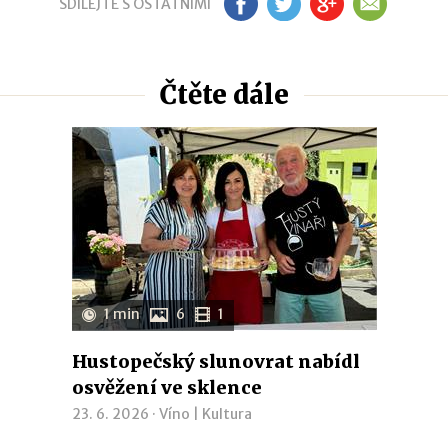
SDÍLEJTE S OSTATNÍMI
FB
TW
GP
EM
Čtěte dále
1 min
6
1
Hustopečský slunovrat nabídl
osvěžení ve sklence
23. 6. 2026 ·
Víno
|
Kultura