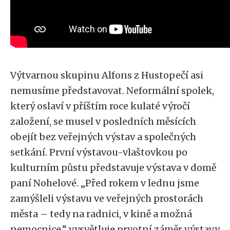
Výtvarnou skupinu Alfons z Hustopečí asi
nemusíme představovat. Neformální spolek,
který oslaví v příštím roce kulaté výročí
založení, se musel v posledních měsících
obejít bez veřejných výstav a společných
setkání. První výstavou-vlaštovkou po
kulturním půstu představuje výstava v domě
paní Nohelové. „Před rokem v lednu jsme
zamýšleli výstavu ve veřejných prostorách
města – tedy na radnici, v kině a možná
nemocnice,“ vysvětluje prvotní záměr výstavy