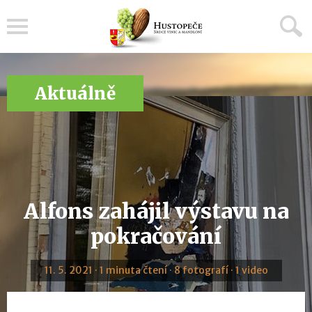
Menu
Aktuálně
Alfons zahájil výstavu na
pokračování
11. 5. 2021 · 1 minuta čtení · 8 fotografí · 1 video