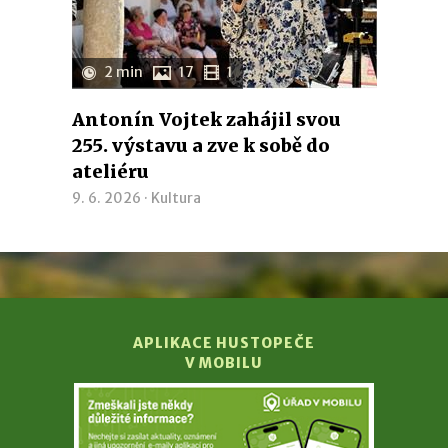
2 min
17
1
Antonín Vojtek zahájil svou
255. výstavu a zve k sobě do
ateliéru
9. 6. 2026 ·
Kultura
APLIKACE HUSTOPEČE
V MOBILU