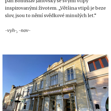
pan Bohuslav Janovský se svými vtipy
inspirovanými životem. „Většina vtipů je beze
slov, jsou to němí svědkové minulých let.“
-vyh-, -nov-