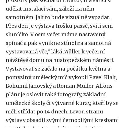
prostory pak sochařům. Každý má šanci si
udělat instalaci sám, záleží na něm
samotném, jak to bude vizuálně vypadat.
Přes den je výstava trošku passé, svítí sem
sluníčko. V osm večer máme nastavený
spínač a pak vynikne stínohra a samotná
vystavovaná věc,“ láká Müller k večerní
návštěvě domu na hustopečském náměstí.
Vystavovat se začalo na počátku května a
pomyslný umělecký míč vykopli Pavel Klak,
Bohumil Janovský a Roman Müller. Alfons
plánuje oslovit také fotografy, základní
umělecké školy či výtvarné kurzy, kteří by se
měli střídat po 14 dnech. Levou stranu
výstavy obsadil svými černobílými kresbami