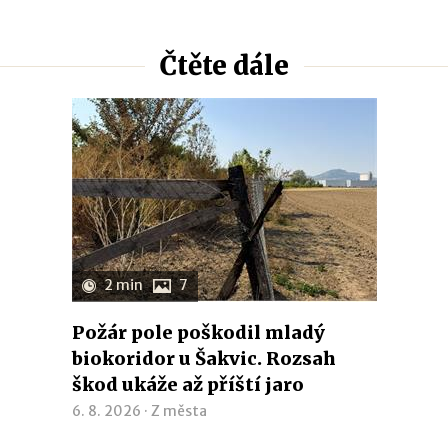
Čtěte dále
2 min
7
Požár pole poškodil mladý
biokoridor u Šakvic. Rozsah
škod ukáže až příští jaro
6. 8. 2026 ·
Z města