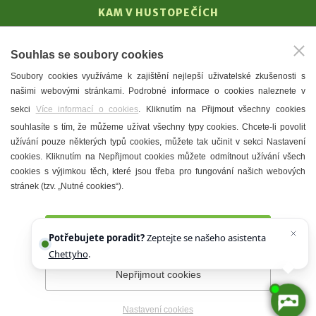
KAM V HUSTOPEČÍCH
Vinařství
Souhlas se soubory cookies
T. G. Masaryk
Soubory cookies využíváme k zajištění nejlepší uživatelské zkušenosti s
Mandloně
našimi webovými stránkami. Podrobné informace o cookies naleznete v
Ubytování
sekci
Více informací o cookies
. Kliknutím na Přijmout všechny cookies
Restaurace
souhlasíte s tím, že můžeme užívat všechny typy cookies. Chcete-li povolit
užívání pouze některých typů cookies, můžete tak učinit v sekci Nastavení
Městské muzeum a galerie
cookies. Kliknutím na Nepřijmout cookies můžete odmítnout užívání všech
Denní meníčka
cookies s výjimkou těch, které jsou třeba pro fungování našich webových
stránek (tzv. „Nutné cookies“).
Mapa města
Přijmout všechny cookies
Potřebujete poradit?
Zeptejte se našeho asistenta
Chettyho
.
Nepřijmout cookies
Prohlášení o přístupnosti
Správce webu
2026 © Město
Hustopeče
Nastavení cookies