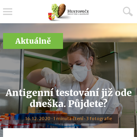
Menu
Aktuálně
Antigenní testování již ode
dneška. Půjdete?
16. 12. 2020 · 1 minuta čtení · 3 fotografie