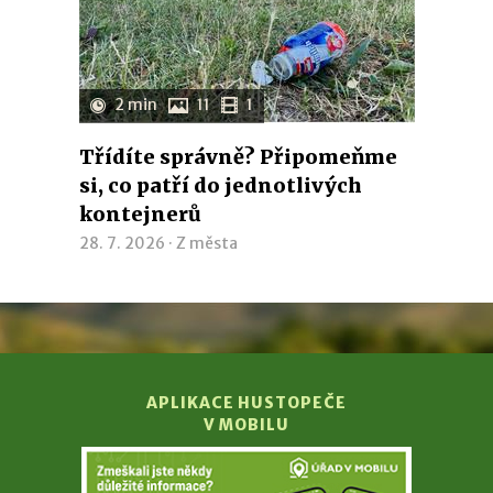
2 min
11
1
Třídíte správně? Připomeňme
si, co patří do jednotlivých
kontejnerů
28. 7. 2026 ·
Z města
APLIKACE HUSTOPEČE
V MOBILU