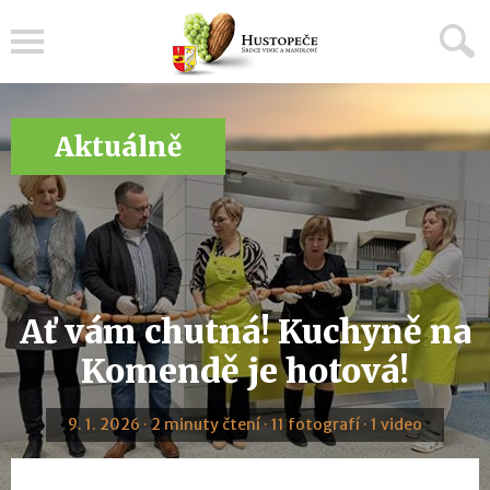
Menu
Aktuálně
Ať vám chutná! Kuchyně na
Komendě je hotová!
9. 1. 2026 · 2 minuty čtení · 11 fotografí · 1 video