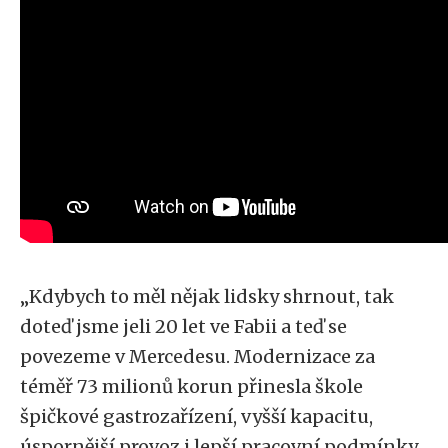
„Kdybych to měl nějak lidsky shrnout, tak
doteď jsme jeli 20 let ve Fabii a teď se
povezeme v Mercedesu. Modernizace za
téměř 73 milionů korun přinesla škole
špičkové gastrozařízení, vyšší kapacitu,
úspornější provoz i lepší pracovní podmínky