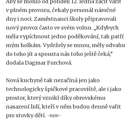
Aby se mohlo od pondělí 12. ledna začít vařit
v plném provozu, čekaly personál náročné
dny i noci. Zaměstnanci školy připravovali
nový provoz často ve svém volnu. „Kdybych
měla vypíchnout jedno poděkování, tak patří
mým holkám. Vydržely se mnou, měly odvahu
do toho jít a spousta nás toho ještě čeká,“
dodala Dagmar Furchová.
Nová kuchyně tak nezačíná jen jako
technologicky špičkové pracoviště, ale i jako
prostor, který vznikl díky obrovskému
nasazení lidí, kteří v něm budou denně vařit
pro stovky dětí.
-nov-