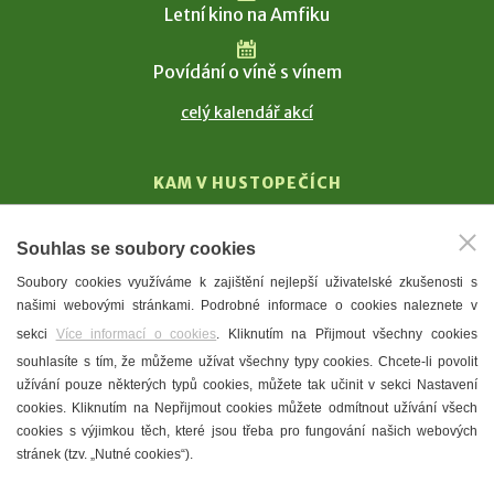
Letní kino na Amfiku
Povídání o víně s vínem
celý kalendář akcí
KAM V HUSTOPEČÍCH
Vinařství
Souhlas se soubory cookies
T. G. Masaryk
Soubory cookies využíváme k zajištění nejlepší uživatelské zkušenosti s
Mandloně
našimi webovými stránkami. Podrobné informace o cookies naleznete v
Ubytování
sekci
Více informací o cookies
. Kliknutím na Přijmout všechny cookies
Restaurace
souhlasíte s tím, že můžeme užívat všechny typy cookies. Chcete-li povolit
užívání pouze některých typů cookies, můžete tak učinit v sekci Nastavení
Městské muzeum a galerie
cookies. Kliknutím na Nepřijmout cookies můžete odmítnout užívání všech
Denní meníčka
cookies s výjimkou těch, které jsou třeba pro fungování našich webových
stránek (tzv. „Nutné cookies“).
Mapa města