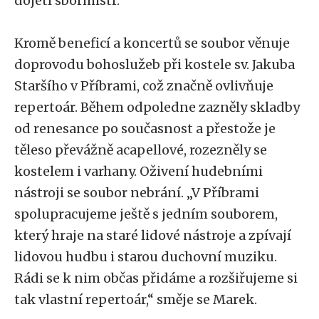
dojetí sbormistr.
Kromě beneficí a koncertů se soubor věnuje
doprovodu bohoslužeb při kostele sv. Jakuba
Staršího v Příbrami, což značně ovlivňuje
repertoár. Během odpoledne zazněly skladby
od renesance po současnost a přestože je
těleso převážně acapellové, rozezněly se
kostelem i varhany. Oživení hudebními
nástroji se soubor nebrání. „V Příbrami
spolupracujeme ještě s jedním souborem,
který hraje na staré lidové nástroje a zpívají
lidovou hudbu i starou duchovní muziku.
Rádi se k nim občas přidáme a rozšiřujeme si
tak vlastní repertoár,“ směje se Marek.