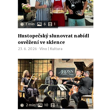
1 min
6
1
Hustopečský slunovrat nabídl
osvěžení ve sklence
23. 6. 2026 ·
Víno
|
Kultura
2 min
10
1