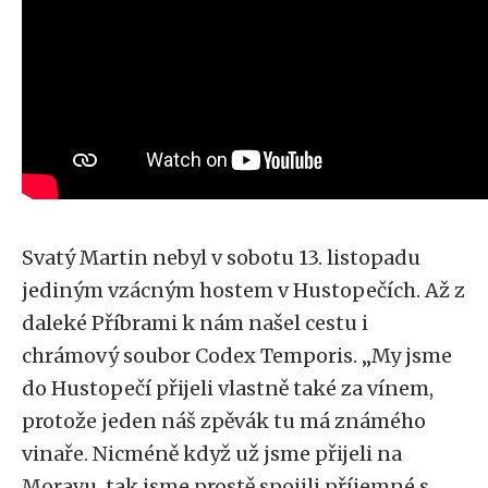
Svatý Martin nebyl v sobotu 13. listopadu
jediným vzácným hostem v Hustopečích. Až z
daleké Příbrami k nám našel cestu i
chrámový soubor Codex Temporis. „My jsme
do Hustopečí přijeli vlastně také za vínem,
protože jeden náš zpěvák tu má známého
vinaře. Nicméně když už jsme přijeli na
Moravu, tak jsme prostě spojili příjemné s