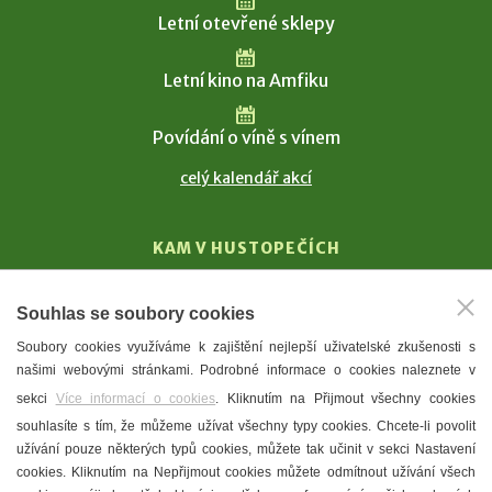
Letní otevřené sklepy
Letní kino na Amfiku
Povídání o víně s vínem
celý kalendář akcí
KAM V HUSTOPEČÍCH
Vinařství
Souhlas se soubory cookies
T. G. Masaryk
Soubory cookies využíváme k zajištění nejlepší uživatelské zkušenosti s
Mandloně
našimi webovými stránkami. Podrobné informace o cookies naleznete v
Ubytování
sekci
Více informací o cookies
. Kliknutím na Přijmout všechny cookies
Restaurace
souhlasíte s tím, že můžeme užívat všechny typy cookies. Chcete-li povolit
užívání pouze některých typů cookies, můžete tak učinit v sekci Nastavení
Městské muzeum a galerie
cookies. Kliknutím na Nepřijmout cookies můžete odmítnout užívání všech