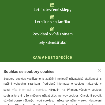
Letní otevřené sklepy
Letní kino na Amfiku
Povídání o víně s vínem
celý kalendář akcí
KAM V HUSTOPEČÍCH
Vinařství
Souhlas se soubory cookies
T. G. Masaryk
Soubory cookies využíváme k zajištění nejlepší uživatelské zkušenosti s
Mandloně
našimi webovými stránkami. Podrobné informace o cookies naleznete v
Ubytování
sekci
Více informací o cookies
. Kliknutím na Přijmout všechny cookies
Restaurace
souhlasíte s tím, že můžeme užívat všechny typy cookies. Chcete-li povolit
užívání pouze některých typů cookies, můžete tak učinit v sekci Nastavení
Městské muzeum a galerie