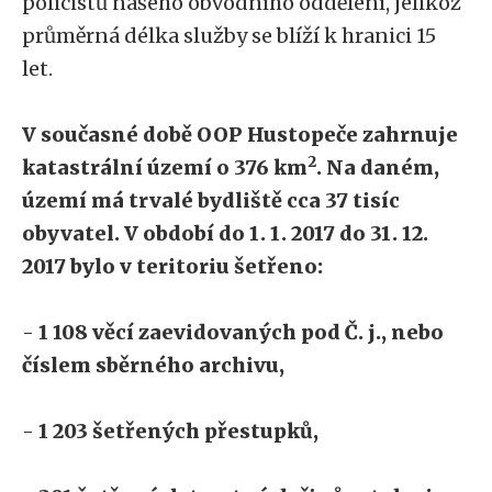
policistů našeho obvodního oddělení, jelikož
průměrná délka služby se blíží k hranici 15
let.
V současné době OOP Hustopeče zahrnuje
2
katastrální území o 376 km
. Na daném,
území má trvalé bydliště cca 37 tisíc
obyvatel. V období do 1. 1. 2017 do 31. 12.
2017 bylo v teritoriu šetřeno:
-
1 108 věcí zaevidovaných pod Č. j., nebo
číslem sběrného archivu,
-
1 203 šetřených přestupků,