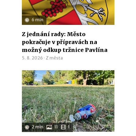
6 min
Z jednání rady: Město
pokračuje v přípravách na
možný odkup tržnice Pavlína
5. 8. 2026 ·
Z města
2 min
11
1