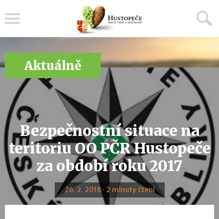
Menu
Aktuálně
Bezpečnostní situace na
teritoriu OO PČR Hustopeče
za období roku 2017
26. 2. 2018 · 2 minuty čtení