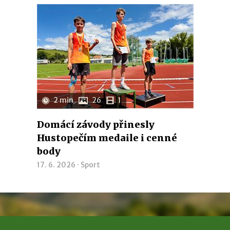
2 min
26
1
Domácí závody přinesly
Hustopečím medaile i cenné
body
17. 6. 2026 ·
Sport