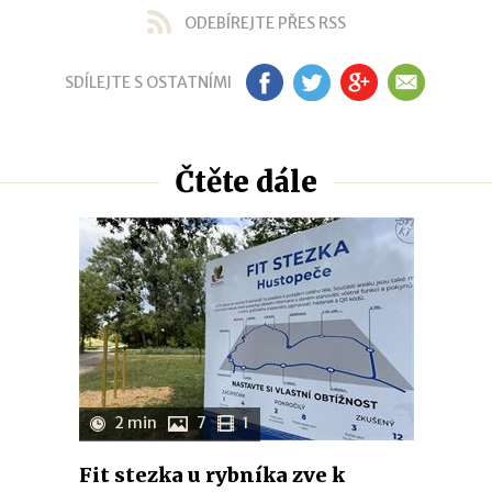
ODEBÍREJTE PŘES RSS
SDÍLEJTE S OSTATNÍMI
FB
TW
GP
EM
Čtěte dále
2 min
7
1
Fit stezka u rybníka zve k