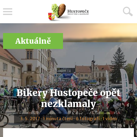
Menu
Aktuálně
Bikery Hustopeče opět
nezklamaly
3. 5. 2017 · 1 minuta čtení · 6 fotografí · 1 video