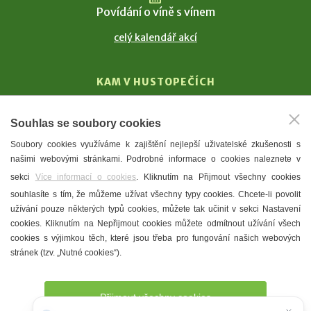
Povídání o víně s vínem
celý kalendář akcí
KAM V HUSTOPEČÍCH
Vinařství
Souhlas se soubory cookies
T. G. Masaryk
Soubory cookies využíváme k zajištění nejlepší uživatelské zkušenosti s
Mandloně
našimi webovými stránkami. Podrobné informace o cookies naleznete v
Ubytování
sekci
Více informací o cookies
. Kliknutím na Přijmout všechny cookies
Restaurace
souhlasíte s tím, že můžeme užívat všechny typy cookies. Chcete-li povolit
užívání pouze některých typů cookies, můžete tak učinit v sekci Nastavení
Městské muzeum a galerie
cookies. Kliknutím na Nepřijmout cookies můžete odmítnout užívání všech
Denní meníčka
cookies s výjimkou těch, které jsou třeba pro fungování našich webových
stránek (tzv. „Nutné cookies“).
Mapa města
Přijmout všechny cookies
Potřebujete poradit?
Zeptejte se našeho asistenta