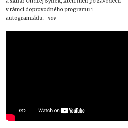
a skifař Ondřej Synek, kteří měli po závodech
v rámci doprovodného programu i
autogramiádu.
-nov-