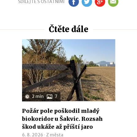
SDÍLEJTE S OSTATNÍMI
FB
TW
GP
EM
Čtěte dále
2 min
7
Požár pole poškodil mladý
biokoridor u Šakvic. Rozsah
škod ukáže až příští jaro
6. 8. 2026 ·
Z města