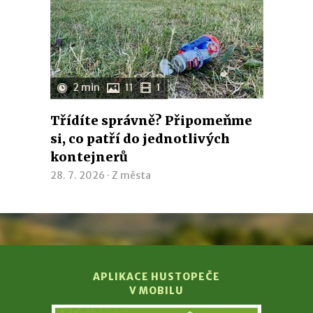
2 min
11
1
Třídíte správně? Připomeňme
si, co patří do jednotlivých
kontejnerů
28. 7. 2026 ·
Z města
APLIKACE HUSTOPEČE
V MOBILU