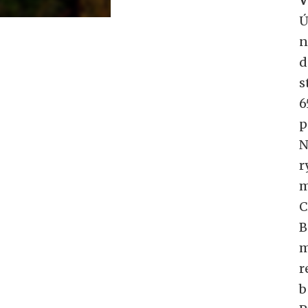
V
Ú
n
d
s
6
p
N
r
m
C
B
m
r
b