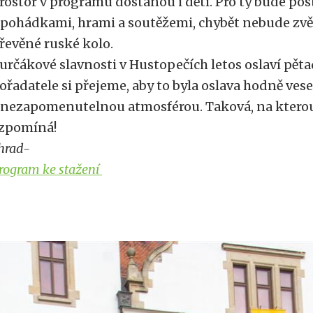
rostor v programu dostanou i děti. Pro ty bude po
 pohádkami, hrami a soutěžemi, chybět nebude zvěř
řevěné ruské kolo.
určákové slavnosti v Hustopečích letos oslaví pěta
ořadatele si přejeme, aby to byla oslava hodně vese
 nezapomenutelnou atmosférou. Taková, na ktero
zpomíná!
hrad-
rogram ke stažení