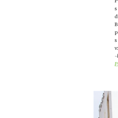
P
s
d
B
p
s
v
-
P