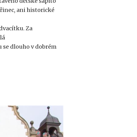
staveno dětské šapitó
inec, ani historické
dvacítku. Za
lá
u se dlouho v dobrém