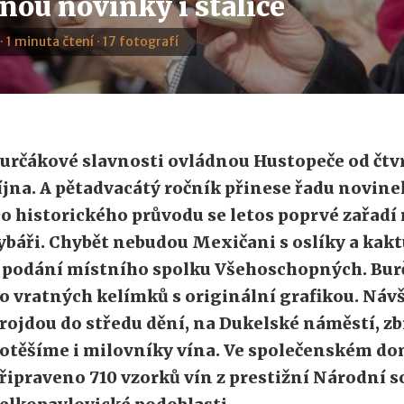
nou novinky i stálice
 · 1 minuta čtení · 17 fotografí
určákové slavnosti ovládnou Hustopeče od čtvrt
íjna. A pětadvacátý ročník přinese řadu novine
o historického průvodu se letos poprvé zařadí 
ybáři. Chybět nebudou Mexičani s oslíky a ka
 podání místního spolku Všehoschopných. Burč
o vratných kelímků s originální grafikou. Návš
rojdou do středu dění, na Dukelské náměstí, z
otěšíme i milovníky vína. Ve společenském do
řipraveno 710 vzorků vín z prestižní Národní s