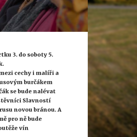
ku 3. do soboty 5.
k.
mezi cechy i malíři a
ktusovým burčákem
ák se bude nalévat
těvníci Slavností
brusu novou bránou. A
mě pro ně bude
outěže vín