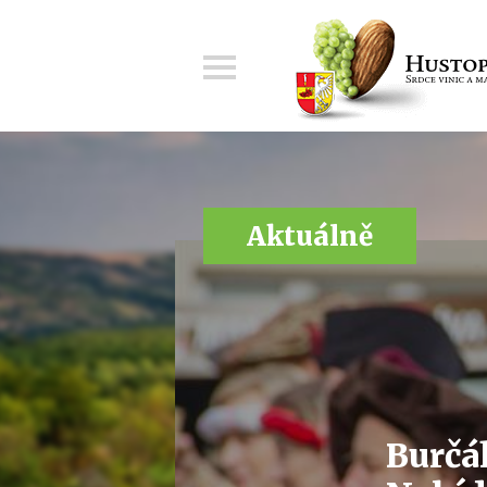
Menu
Aktuálně
Burčá