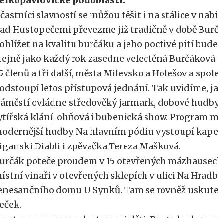
elkopavlovické podoblasti.
častníci slavností se můžou těšit i na stálice v n
ad Hustopečemi převezme již tradičně v době Bur
ohlížet na kvalitu burčáku a jeho poctivé pití bude
tejně jako každý rok zasedne velectěná Burčáková 
5 členů a tři další, města Milevsko a Holešov a spol
odstoupí letos přístupová jednání. Tak uvidíme, 
áměstí ovládne středověký jarmark, dobové hudby
ytířská klání, ohňová i bubenická show. Program m
odernější hudby. Na hlavním pódiu vystoupí kapel
iganski Diabli i zpěvačka Tereza Mašková.
určák poteče proudem v 15 otevřených mázhausec
ístní vinaři v otevřených sklepích v ulici Na Hradb
enesančního domu U Synků. Tam se rovněž uskuteč
eček.