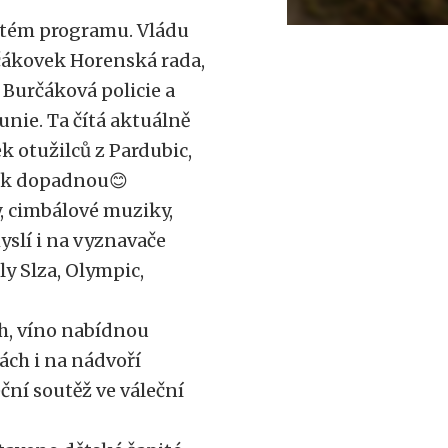
abitém programu. Vládu
čákovek Horenská rada,
 Burčáková policie a
unie. Ta čítá aktuálně
ek otužilců z Pardubic,
jak dopadnou😊
, cimbálové muziky,
yslí i na vyznavače
y Slza, Olympic,
h, víno nabídnou
ách i na nádvoří
ní soutěž ve váleční