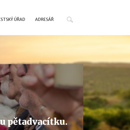
Hledat
STSKÝ ÚŘAD
ADRESÁŘ
du pětadvacítku.