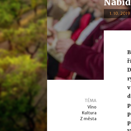
Nabíd
1. 10. 2019
B
ř
D
r
v
d
TÉMA
p
Víno
Kultura
p
Z města
p