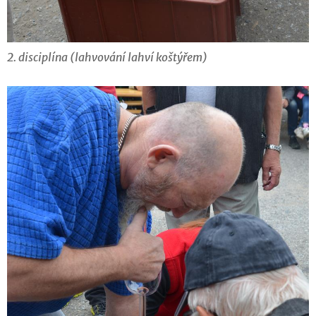
2. disciplína (lahvování lahví koštýřem)