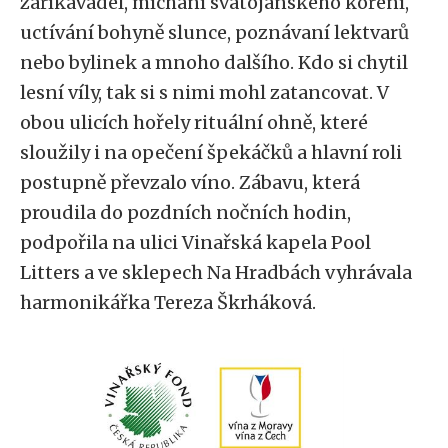
zaříkávadel, míchání svatojánského koření,
uctívání bohyně slunce, poznávaní lektvarů
nebo bylinek a mnoho dalšího. Kdo si chytil
lesní víly, tak si s nimi mohl zatancovat. V
obou ulicích hořely rituální ohně, které
sloužily i na opečení špekáčků a hlavní roli
postupně převzalo víno. Zábavu, která
proudila do pozdních nočních hodin,
podpořila na ulici Vinařská kapela Pool
Litters a ve sklepech Na Hradbách vyhrávala
harmonikářka Tereza Škrháková.