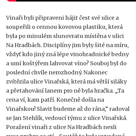
Vinaři byli připraveni hájit čest své ulice a
soupeřili o cennou kovovou plastiku, která
byla po minulém slunovratu místěna v ulici
Na Hradbách. Disciplíny jim byly šité na míru,
vždyť kdo jiný zná lépe vinohradnické bedny
a umí koštýřem lahvovat víno? Souboj byl do
poslední chvíle nerozhodný. Nakonec
zvítězila ulice Vinařská, která má větší siláky
a přetahování lanem pro ně byla hračka. „Ta
cena ví, kam patří. Konečně došla na
Vinařskou! Slavit budeme až do rána,“ radoval
se Jan Stehlík, vedoucí týmu z ulice Vinařská.
Poražení vinaři z ulice Na Hradbách nesli