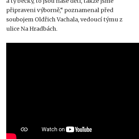
a ty bečky, to jsou naše děti, takže jsme
připraveni výborně,“ poznamenal před
soubojem Oldřich Vachala, vedoucí týmu z
ulice Na Hradbách.