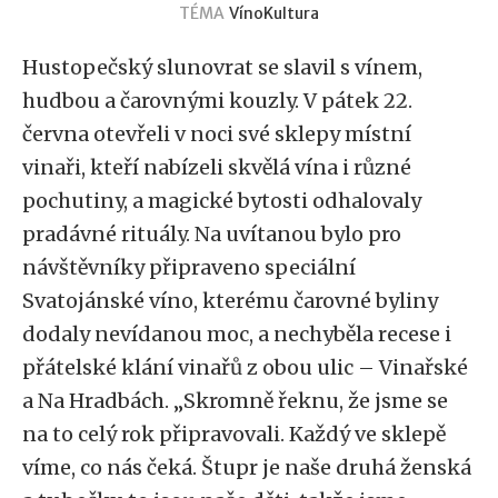
TÉMA
Víno
Kultura
Hustopečský slunovrat se slavil s vínem,
hudbou a čarovnými kouzly. V pátek 22.
června otevřeli v noci své sklepy místní
vinaři, kteří nabízeli skvělá vína i různé
pochutiny, a magické bytosti odhalovaly
pradávné rituály. Na uvítanou bylo pro
návštěvníky připraveno speciální
Svatojánské víno, kterému čarovné byliny
dodaly nevídanou moc, a nechyběla recese i
přátelské klání vinařů z obou ulic – Vinařské
a Na Hradbách. „Skromně řeknu, že jsme se
na to celý rok připravovali. Každý ve sklepě
víme, co nás čeká. Štupr je naše druhá ženská