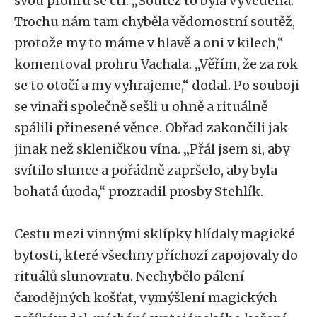
svou prohru se ctí. „Soutěž to byla vyvedená.
Trochu nám tam chyběla vědomostní soutěž,
protože my to máme v hlavě a oni v kilech,“
komentoval prohru Vachala. „Věřím, že za rok
se to otočí a my vyhrajeme,“ dodal. Po souboji
se vinaři společně sešli u ohně a rituálně
spálili přinesené věnce. Obřad zakončili jak
jinak než skleničkou vína. „Přál jsem si, aby
svítilo slunce a pořádně zapršelo, aby byla
bohatá úroda,“ prozradil prosby Stehlík.
Cestu mezi vinnými sklípky hlídaly magické
bytosti, které všechny příchozí zapojovaly do
rituálů slunovratu. Nechybělo pálení
čarodějných košťat, vymýšlení magických