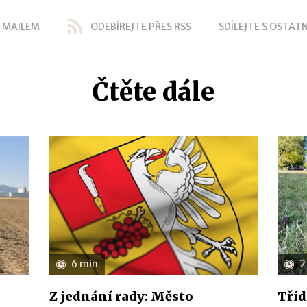
-MAILEM
ODEBÍREJTE PŘES RSS
SDÍLEJTE S OSTATN
Čtěte dále
6 min
2
Z jednání rady: Město
Tříd