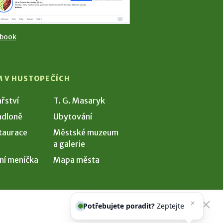
ebook
M V HUSTOPEČÍCH
ařství
T. G. Masaryk
dloně
Ubytování
taurace
Městské muzeum
a galerie
ní meníčka
Mapa města
Potřebujete poradit?
Zeptejte se
našeho asistenta
Chettyho
.