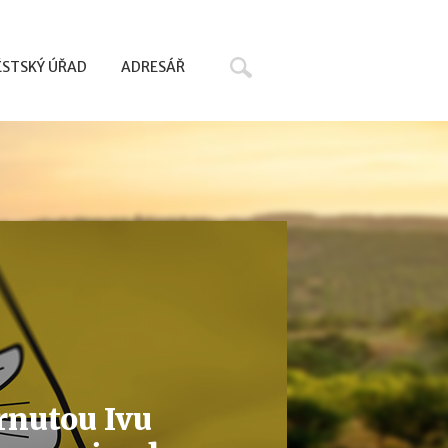
Hledat
STSKÝ ÚŘAD
ADRESÁŘ
rnutou Ivu