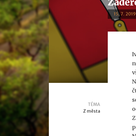
Záděr
15. 7. 2019
I
n
v
N
č
s
TÉMA
o
Z města
Z
p