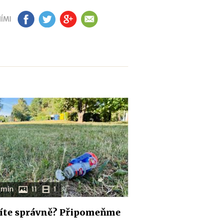
ÍMI
FB
TW
GP
EM
 min
11
1
íte správně? Připomeňme