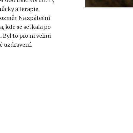
ěř 600 tisíc korun. Ty
můcky a terapie.
 rozměr. Na zpáteční
a, kde se setkala po
Byl to pro ni velmi
vé uzdravení.