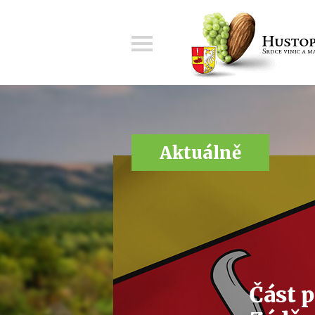
Menu
Aktuálně
Část p