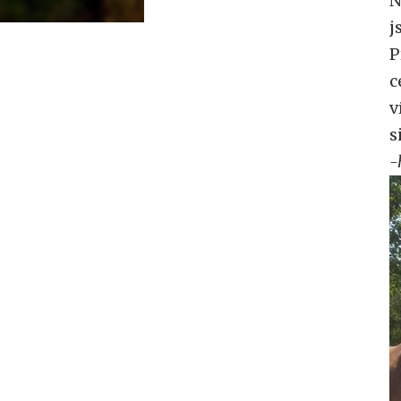
j
P
c
v
s
-