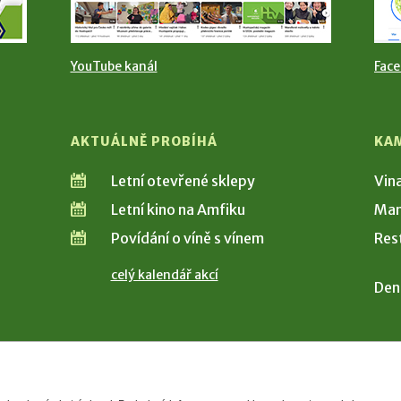
YouTube kanál
Fac
AKTUÁLNĚ PROBÍHÁ
KA
Letní otevřené sklepy
Vin
Letní kino na Amfiku
Man
Povídání o víně s vínem
Res
celý kalendář akcí
Den