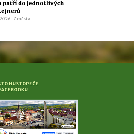
co patří do jednotlivých
tejnerů
 2026 ·
Z města
STO HUSTOPEČE
 FACEBOOKU