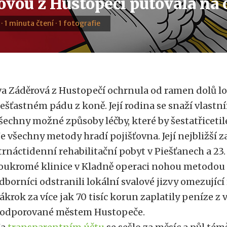
ovou z Hustopečí putovala na 
 · 1 minuta čtení · 1 fotografie
va Záděrová z Hustopečí ochrnula od ramen dolů lo
ešťastném pádu z koně. Její rodina se snaží vlastn
šechny možné způsoby léčby, které by šestatřiceti
e všechny metody hradí pojišťovna. Její nejbližší za
trnáctidenní rehabilitační pobyt v Piešťanech a 23
oukromé klinice v Kladně operaci nohou metodo
dborníci odstranili lokální svalové jizvy omezujíc
ákrok za více jak 70 tisíc korun zaplatily peníze z 
odporované městem Hustopeče.