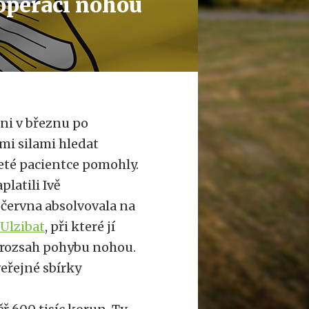
operaci nohou
ni v březnu po
ími silami hledat
leté pacientce pomohly.
platili Ivě
. června absolvovala na
u
Ulzibat
, při které jí
í rozsah pohybu nohou.
veřejné sbírky