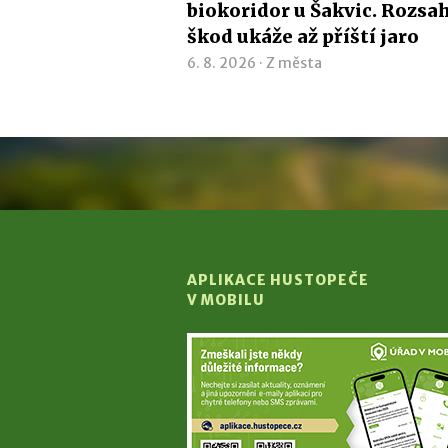
biokoridor u Šakvic. Rozsa
škod ukáže až příští jaro
6. 8. 2026 ·
Z města
APLIKACE HUSTOPEČE
V MOBILU