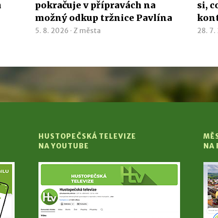
h
pokračuje v přípravách na
si, 
možný odkup tržnice Pavlína
kon
5. 8. 2026 ·
Z města
28. 7.
HUSTOPEČSKÁ TELEVIZE
MĚ
NA YOUTUBE
NA