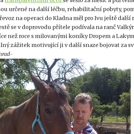
Na
transparentním účtu
se sešlo za měsíc a půl tém
sou určené na další léčbu, rehabilitační pobyty, po
řevoz na operaci do Kladna měl pro Ivu ještě další
estě se v doprovodu přítele podívala na ranč Valkýr
íce než roce s milovanými koníky Dropem a Lakym. 
ilný zážitek motivující ji v další snaze bojovat za s
hrad-