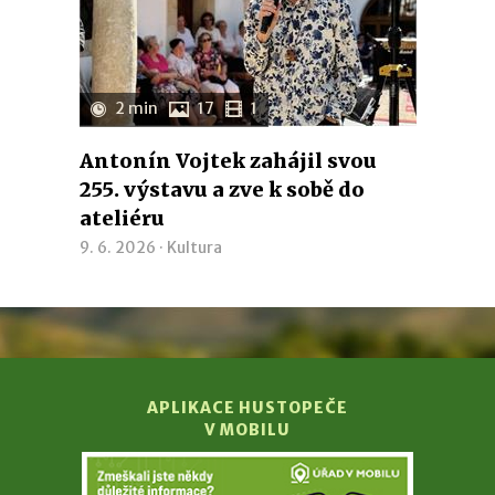
2 min
17
1
Antonín Vojtek zahájil svou
255. výstavu a zve k sobě do
ateliéru
9. 6. 2026 ·
Kultura
APLIKACE HUSTOPEČE
V MOBILU