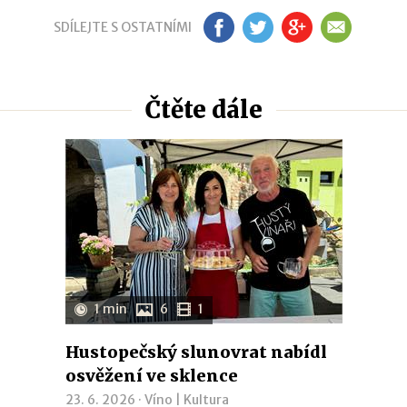
SDÍLEJTE S OSTATNÍMI
FB
TW
GP
EM
Čtěte dále
1 min
6
1
Hustopečský slunovrat nabídl
osvěžení ve sklence
23. 6. 2026 ·
Víno
|
Kultura