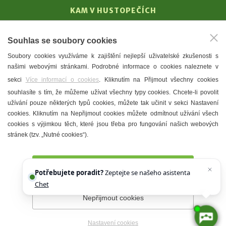
KAM V HUSTOPEČÍCH
Vinařství
Souhlas se soubory cookies
T. G. Masaryk
Soubory cookies využíváme k zajištění nejlepší uživatelské zkušenosti s
Mandloně
našimi webovými stránkami. Podrobné informace o cookies naleznete v
Ubytování
sekci
Více informací o cookies
. Kliknutím na Přijmout všechny cookies
Restaurace
souhlasíte s tím, že můžeme užívat všechny typy cookies. Chcete-li povolit
užívání pouze některých typů cookies, můžete tak učinit v sekci Nastavení
Městské muzeum a galerie
cookies. Kliknutím na Nepřijmout cookies můžete odmítnout užívání všech
Denní meníčka
cookies s výjimkou těch, které jsou třeba pro fungování našich webových
stránek (tzv. „Nutné cookies“).
Mapa města
Přijmout všechny cookies
Potřebujete poradit?
Zeptejte se našeho asistenta
Chettyho
.
Nepřijmout cookies
Prohlášení o přístupnosti
Správce webu
2026 © Město
Hustopeče
Nastavení cookies