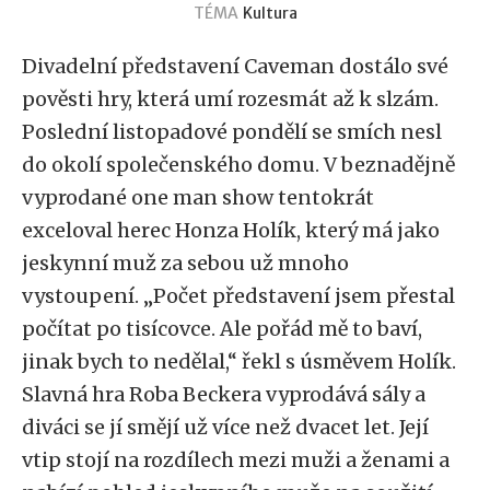
TÉMA
Kultura
Divadelní představení Caveman dostálo své
pověsti hry, která umí rozesmát až k slzám.
Poslední listopadové pondělí se smích nesl
do okolí společenského domu. V beznadějně
vyprodané one man show tentokrát
exceloval herec Honza Holík, který má jako
jeskynní muž za sebou už mnoho
vystoupení. „Počet představení jsem přestal
počítat po tisícovce. Ale pořád mě to baví,
jinak bych to nedělal,“ řekl s úsměvem Holík.
Slavná hra Roba Beckera vyprodává sály a
diváci se jí smějí už více než dvacet let. Její
vtip stojí na rozdílech mezi muži a ženami a