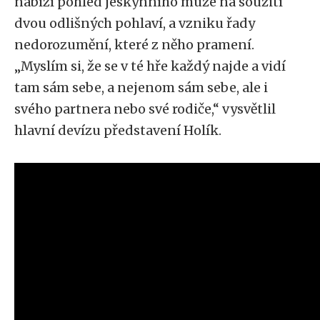
nabízí pohled jeskynního muže na soužití
dvou odlišných pohlaví, a vzniku řady
nedorozumění, které z něho pramení.
„Myslím si, že se v té hře každý najde a vidí
tam sám sebe, a nejenom sám sebe, ale i
svého partnera nebo své rodiče,“ vysvětlil
hlavní devízu představení Holík.