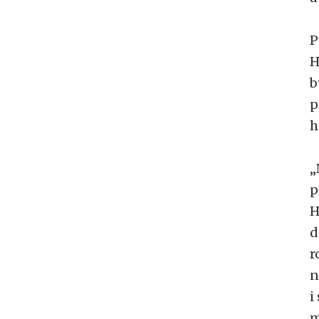
P
H
b
p
h
„
p
H
d
r
n
i
m