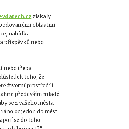
evdatech.cz
získaly
e bodovanými oblastmi
ce, nabídka
 a příspěvků nebo
í nebo třeba
 důsledek toho, že
é životní prostředí i
 táhne především mladé
 aby se z vašeho města
le ráno odjedou do měst
apojí se do toho
 na dobré cestě,“