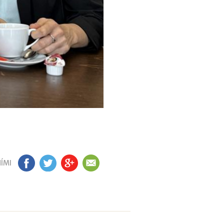
ÍMI
FB
TW
GP
EM