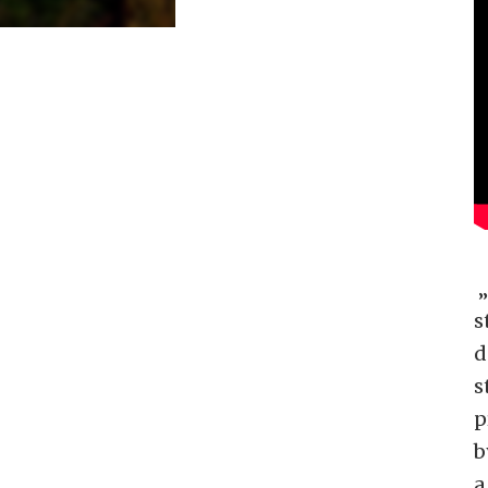
„
s
d
s
p
b
a