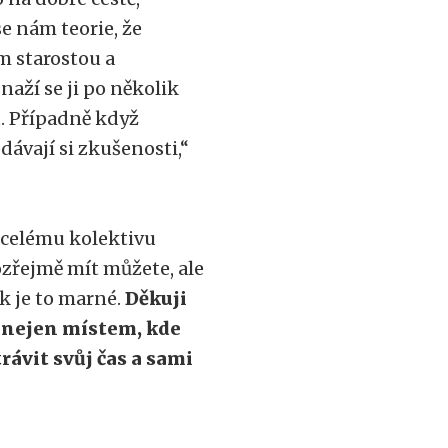
e nám teorie, že
ím starostou a
naží se ji po několik
t. Případně když
dávají si zkušenosti,“
 celému kolektivu
ozřejmě mít můžete, ale
k je to marné.
Děkuji
y nejen místem, kde
trávit svůj čas a sami