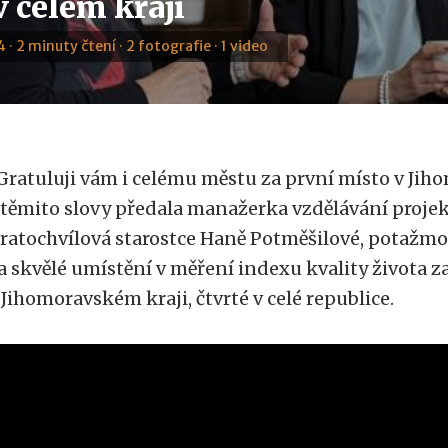
v celém kraji
 · 2 minuty čtení · 2 fotografie · 1 video
Gratuluji vám i celému městu za první místo v Jih
 těmito slovy předala manažerka vzdělávání projek
ratochvílová starostce Haně Potměšilové, potažm
a skvělé umístění v měření indexu kvality života z
 Jihomoravském kraji, čtvrté v celé republice.