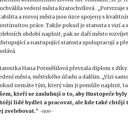
ochválila vedení města Kratochvílová. „Potvrzuje s
tabilita a rozvoj města jsou úzce spojeny s kvalitn
ontinuitou práce. Takže pokud je starosta s vizí a s
olebních období naplnit, pak se daří město rozvíje
dstupující a nastupující starosta spolupracují a pře
odává.
tarostka Hana Potměšilová převzala diplom s díky
edení města, městského úřadu a dalším. „Vizi sam
okud nemáte tým, který vám ji pomůže naplnit, ta
šem, kteří se zasluhují o to, aby Hustopeče byl
htějí lidé bydlet a pracovat, ale kde také chtějí 
ej zvelebovat.
“
-nov-