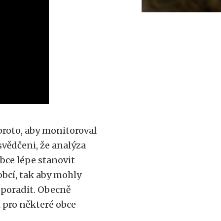
 proto, aby monitoroval
esvědčeni, že analýza
bce lépe stanovit
obcí, tak aby mohly
i poradit. Obecně
 pro některé obce