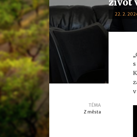
život 
22. 2. 2024
„
s
K
z
v
TÉMA
Z města