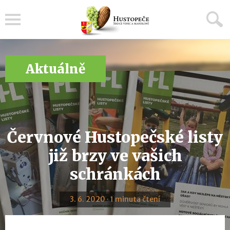
Menu
Aktuálně
Červnové Hustopečské listy
již brzy ve vašich
schránkách
3. 6. 2020 · 1 minuta čtení