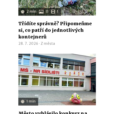
2 min
11
1
Třídíte správně? Připomeňme
si, co patří do jednotlivých
kontejnerů
28. 7. 2026 ·
Z města
1 min
Město vyhlásilo konkurz na