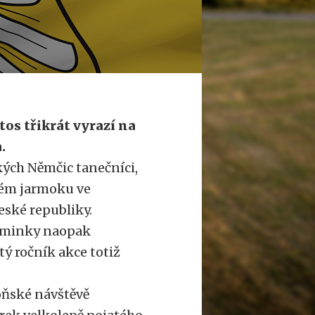
os třikrát vyrazí na
.
kých Němčic tanečníci,
kém jarmoku ve
eské republiky.
maminky naopak
ý ročník akce totiž
loňské návštěvě