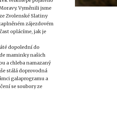
orek velkolepě pojatého
 Moravy. Vyměnili jsme
ze Zvolenské Slatiny
 v zaplněném zájezdovém
čast oplácíme, jak je
sáté dopolední do
 kde maminky našich
ou a chleba namazaný
naše stálá doprovodná
rámci galaprogramu a
čení se soubory ze