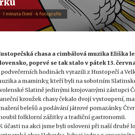
rku
 · 1 minuta čtení · 4 fotografie
ustopečská chasa a cimbálová muzika Eliška let
lovensko, poprvé se tak stalo v pátek 13. června
 podvečerních hodinách vyrazili z Hustopečí a Vel
uzika a maminky, kteří byli na sobotním Slatins
volenské Slatině jedinými krojovanými zástupci Č
aneční kroužek chasy čekalo dvojí vystoupení, 
mažení belešů a podávání játrové pomazánky. Čtvrt
noubil folklorní zážitky a tradiční gastronomii.
K účasti na akci jsme byli osloveni při naší druhé 