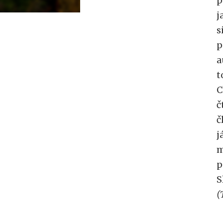
p
j
s
p
a
t
C
č
č
j
m
p
S
(