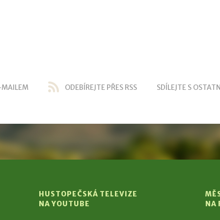
-MAILEM
ODEBÍREJTE PŘES RSS
SDÍLEJTE S OSTATN
HUSTOPEČSKÁ TELEVIZE
MĚ
NA YOUTUBE
NA