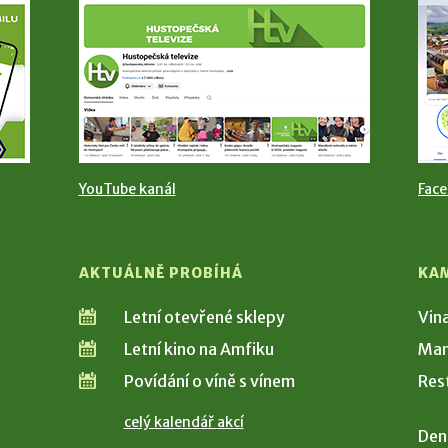
YouTube kanál
Fac
AKTUÁLNĚ PROBÍHÁ
KA
Letní otevřené sklepy
Vin
Letní kino na Amfiku
Man
Povídání o víně s vínem
Res
celý kalendář akcí
Den