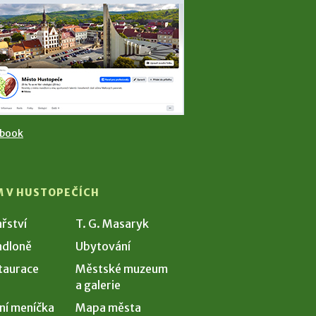
ebook
M V HUSTOPEČÍCH
ařství
T. G. Masaryk
dloně
Ubytování
taurace
Městské muzeum
a galerie
ní meníčka
Mapa města