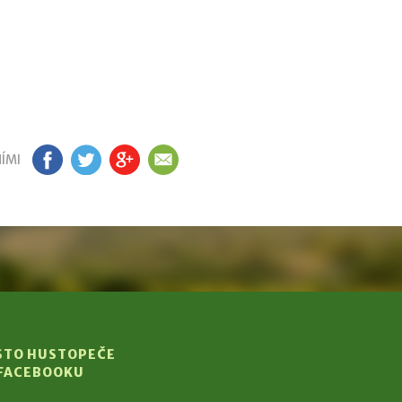
ÍMI
FB
TW
GP
EM
STO HUSTOPEČE
 FACEBOOKU