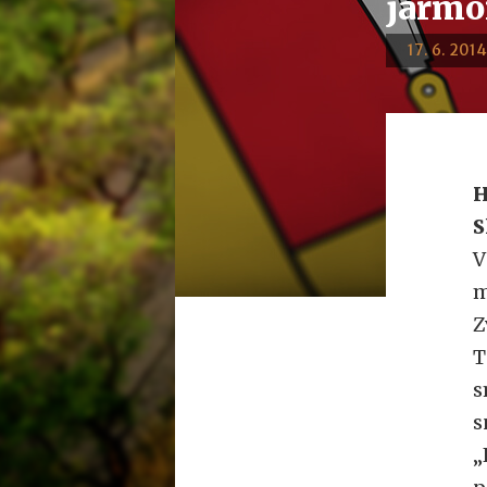
jarmo
17. 6. 2014
H
S
V
m
Z
T
s
s
„