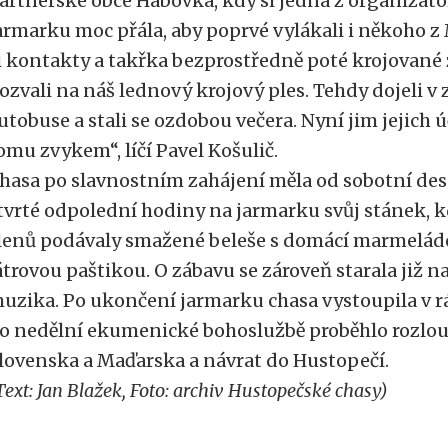
artnerské obce Habovka, kdy si jedna z organizát
armarku moc přála, aby poprvé vylákali i někoho z
i kontakty a takřka bezprostředně poté krojované 
ozvali na náš lednový krojový ples. Tehdy dojeli
utobuse a stali se ozdobou večera. Nyní jim jejich ú
omu zvykem“, líčí Pavel Košulič.
hasa po slavnostním zahájení měla od sobotní de
tvrté odpolední hodiny na jarmarku svůj stánek,
lenů podávaly smažené beleše s domácí marmelád
átrovou paštikou. O zábavu se zároveň starala již 
uzika. Po ukončení jarmarku chasa vystoupila v 
o nedělní ekumenické bohoslužbě proběhlo rozlou
lovenska a Maďarska a návrat do Hustopečí.
Text: Jan Blažek, Foto: archiv Hustopečské chasy)