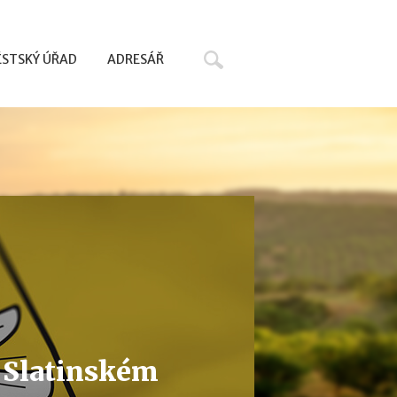
Hledat
STSKÝ ÚŘAD
ADRESÁŘ
 Slatinském