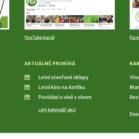
YouTube kanál
Fac
AKTUÁLNĚ PROBÍHÁ
KA
Letní otevřené sklepy
Vin
Letní kino na Amfiku
Man
Povídání o víně s vínem
Res
celý kalendář akcí
Den