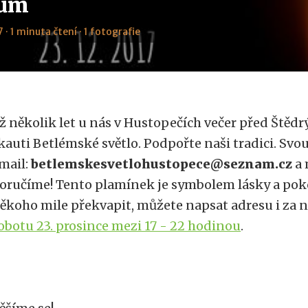
tům
7 · 1 minuta čtení · 1 fotografie
iž několik let u nás v Hustopečích večer před Ště
kauti Betlémské světlo. Podpořte naši tradici. Svo
mail:
betlemskesvetlohustopece@seznam.cz
a 
oručíme! Tento plamínek je symbolem lásky a pok
ěkoho mile překvapit, můžete napsat adresu i za n
obotu 23. prosince mezi 17 - 22 hodinou
.