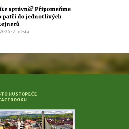
íte správně? Připomeňme
co patří do jednotlivých
tejnerů
 2026 ·
Z města
STO HUSTOPEČE
 FACEBOOKU