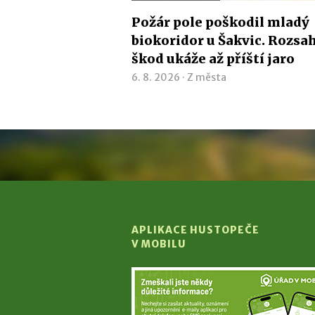
Požár pole poškodil mladý
biokoridor u Šakvic. Rozsa
škod ukáže až příští jaro
6. 8. 2026 ·
Z města
APLIKACE HUSTOPEČE
V MOBILU