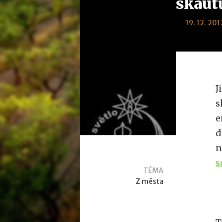
skau
19. 12. 201
J
s
e
d
n
s
TÉMA
Z města