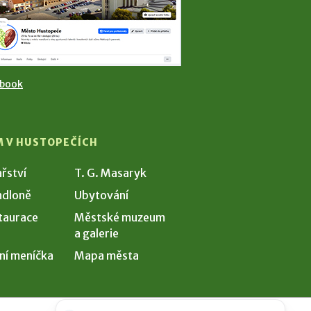
ebook
M V HUSTOPEČÍCH
ařství
T. G. Masaryk
dloně
Ubytování
taurace
Městské muzeum
a galerie
ní meníčka
Mapa města
Potřebujete poradit?
Zeptejte se