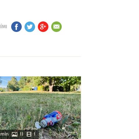
ÍMI
FB
TW
GP
EM
 min
11
1