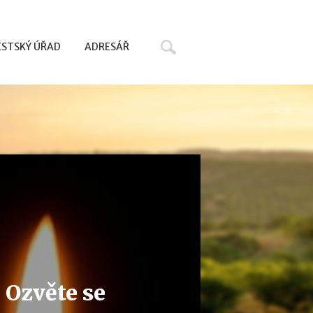
Hledat
STSKÝ ÚŘAD
ADRESÁŘ
 Ozvěte se