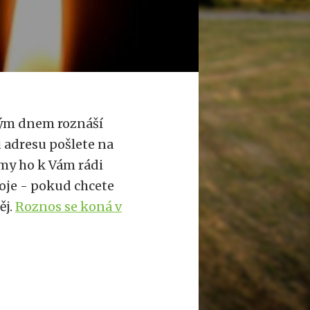
drým dnem roznáší
u adresu pošlete na
my ho k Vám rádi
oje - pokud chcete
ěj.
Roznos se koná v