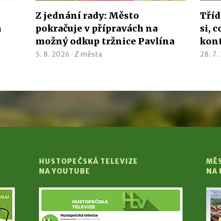
Z jednání rady: Město
Tříd
h
pokračuje v přípravách na
si, 
možný odkup tržnice Pavlína
kon
5. 8. 2026 ·
Z města
28. 7.
HUSTOPEČSKÁ TELEVIZE
MĚ
NA YOUTUBE
NA