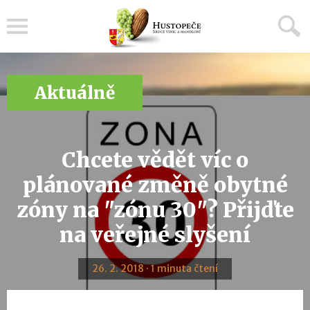
Menu
Aktuálně
Chcete vědět víc o
plánované změně obytné
zóny na "zónu 30"? Přijďte
na veřejné slyšení
26. 2. 2018 · 1 minuta čtení