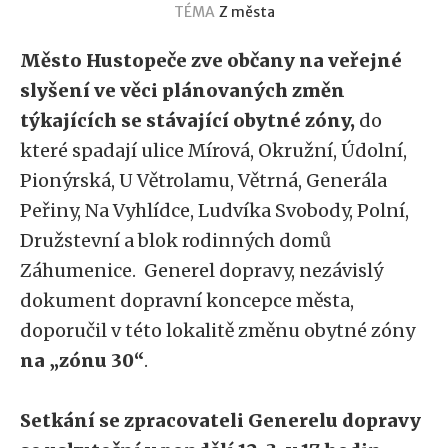
TÉMA
Z města
Město Hustopeče zve občany na veřejné
slyšení ve věci plánovaných změn
týkajících se stávající obytné zóny,
do
které spadají ulice Mírová, Okružní, Údolní,
Pionýrská, U Větrolamu, Větrná, Generála
Peřiny, Na Vyhlídce, Ludvíka Svobody, Polní,
Družstevní a blok rodinných domů
Záhumenice. Generel dopravy, nezávislý
dokument dopravní koncepce města,
doporučil v této lokalitě změnu obytné zóny
na „zónu 30“
.
Setkání se zpracovateli Generelu dopravy