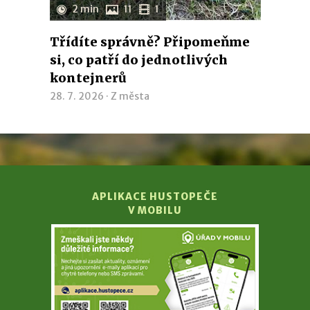
2 min
11
1
Třídíte správně? Připomeňme
si, co patří do jednotlivých
kontejnerů
28. 7. 2026 ·
Z města
APLIKACE HUSTOPEČE
V MOBILU