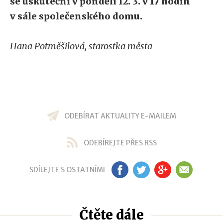
se uskuteční v pondělí 12. 3. v 17 hodin
v sále společenského domu.
Hana Potměšilová, starostka města
ODEBÍRAT AKTUALITY E-MAILEM
ODEBÍREJTE PŘES RSS
SDÍLEJTE S OSTATNÍMI
FB
TW
GP
EM
Čtěte dále