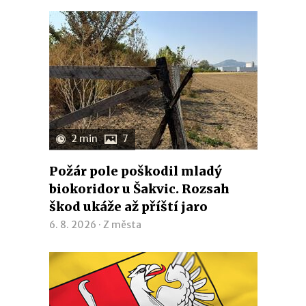
2 min
7
Požár pole poškodil mladý
biokoridor u Šakvic. Rozsah
škod ukáže až příští jaro
6. 8. 2026 ·
Z města