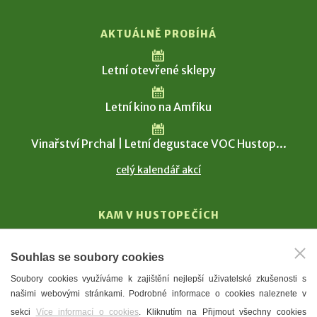
AKTUÁLNĚ PROBÍHÁ
Letní otevřené sklepy
Letní kino na Amfiku
Vinařství Prchal | Letní degustace VOC Hustop...
celý kalendář akcí
KAM V HUSTOPEČÍCH
Vinařství
Souhlas se soubory cookies
T. G. Masaryk
Soubory cookies využíváme k zajištění nejlepší uživatelské zkušenosti s
Mandloně
našimi webovými stránkami. Podrobné informace o cookies naleznete v
Ubytování
sekci
Více informací o cookies
. Kliknutím na Přijmout všechny cookies