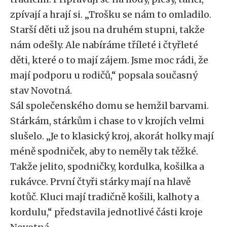
zpívají a hrají si. „Trošku se nám to omladilo.
Starší děti už jsou na druhém stupni, takže
nám odešly. Ale nabíráme tříleté i čtyřleté
děti, které o to mají zájem. Jsme moc rádi, že
mají podporu u rodičů,“ popsala současný
stav Novotná.
Sál společenského domu se hemžil barvami.
Stárkám, stárkům i chase to v krojích velmi
slušelo. „Je to klasický kroj, akorát holky mají
méně spodniček, aby to neměly tak těžké.
Takže jelito, spodničky, kordulka, košilka a
rukávce. První čtyři stárky mají na hlavě
kotůč. Kluci mají tradičně košili, kalhoty a
kordulu,“ představila jednotlivé části kroje