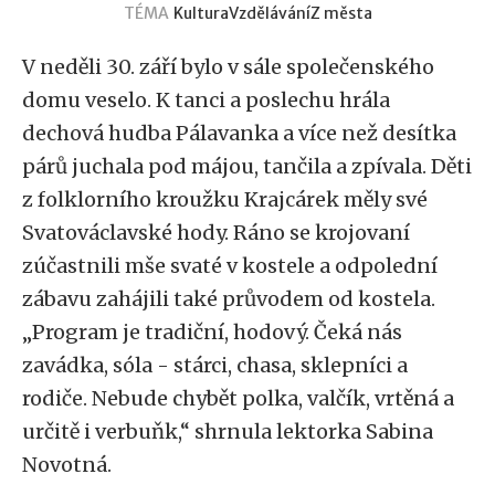
TÉMA
Kultura
Vzdělávání
Z města
V neděli 30. září bylo v sále společenského
domu veselo. K tanci a poslechu hrála
dechová hudba Pálavanka a více než desítka
párů juchala pod májou, tančila a zpívala. Děti
z folklorního kroužku Krajcárek měly své
Svatováclavské hody. Ráno se krojovaní
zúčastnili mše svaté v kostele a odpolední
zábavu zahájili také průvodem od kostela.
„Program je tradiční, hodový. Čeká nás
zavádka, sóla - stárci, chasa, sklepníci a
rodiče. Nebude chybět polka, valčík, vrtěná a
určitě i verbuňk,“ shrnula lektorka Sabina
Novotná.