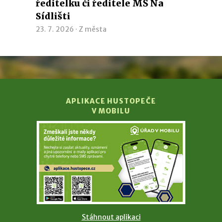
ředitelku či ředitele MŠ Na
Sídlišti
23. 7. 2026 ·
Z města
APLIKACE HUSTOPEČE
V MOBILU
Stáhnout aplikaci