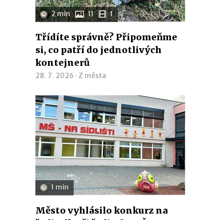
2 min
11
1
Třídíte správně? Připomeňme
si, co patří do jednotlivých
kontejnerů
28. 7. 2026 ·
Z města
1 min
Město vyhlásilo konkurz na