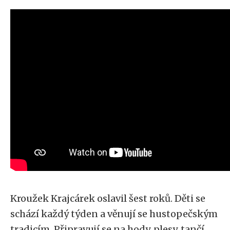
Kroužek Krajcárek oslavil šest roků. Děti se
schází každý týden a věnují se hustopečským
tradicím. Připravují se na hody, plesy, tančí,