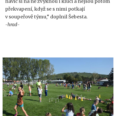
navíc si na ně zvyknou i kluci a nejsou potom
překvapení, když se s nimi potkají
v soupeřově týmu,“ doplnil Šebesta.
-hrad-