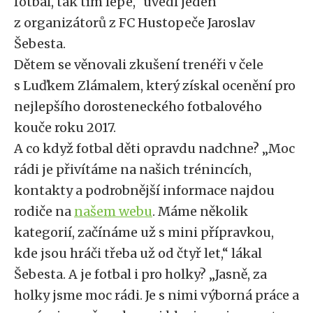
fotbal, tak tím lépe,“ uvedl jeden
z organizátorů z FC Hustopeče Jaroslav
Šebesta.
Dětem se věnovali zkušení trenéři v čele
s Luďkem Zlámalem, který získal ocenění pro
nejlepšího dorosteneckého fotbalového
kouče roku 2017.
A co když fotbal děti opravdu nadchne? „Moc
rádi je přivítáme na našich trénincích,
kontakty a podrobnější informace najdou
rodiče na
našem webu
. Máme několik
kategorií, začínáme už s mini přípravkou,
kde jsou hráči třeba už od čtyř let,“ lákal
Šebesta. A je fotbal i pro holky? „Jasně, za
holky jsme moc rádi. Je s nimi výborná práce a