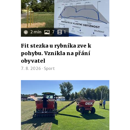
2 min
7
1
Fit stezka u rybníka zve k
pohybu. Vznikla na přání
obyvatel
7. 8. 2026 ·
Sport