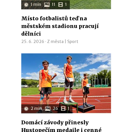
1 min
11
1
Místo fotbalistů teď na
městském stadionu pracují
dělníci
25. 6. 2026 ·
Z města
|
Sport
2 min
26
1
Domácí závody přinesly
Hustopečím medaile i cenné