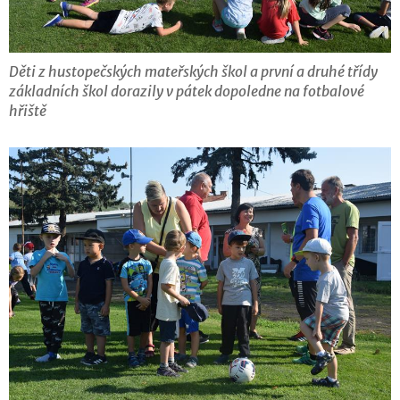
Děti z hustopečských mateřských škol a první a druhé třídy
základních škol dorazily v pátek dopoledne na fotbalové
hřiště