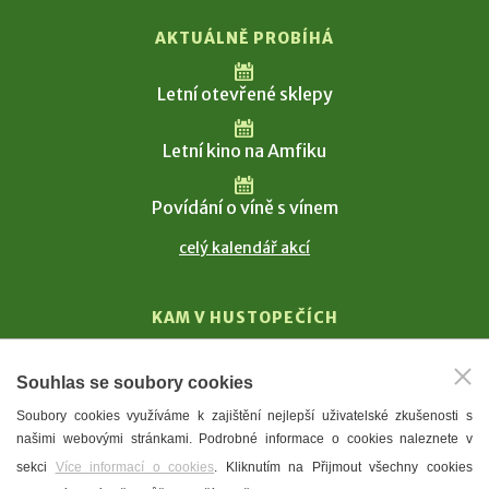
AKTUÁLNĚ PROBÍHÁ
Letní otevřené sklepy
Letní kino na Amfiku
Povídání o víně s vínem
celý kalendář akcí
KAM V HUSTOPEČÍCH
Vinařství
Souhlas se soubory cookies
T. G. Masaryk
Soubory cookies využíváme k zajištění nejlepší uživatelské zkušenosti s
Mandloně
našimi webovými stránkami. Podrobné informace o cookies naleznete v
Ubytování
sekci
Více informací o cookies
. Kliknutím na Přijmout všechny cookies