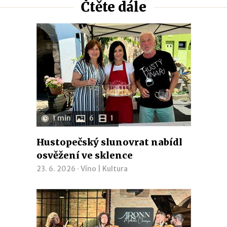
Čtěte dále
1 min
6
1
Hustopečský slunovrat nabídl
osvěžení ve sklence
23. 6. 2026 ·
Víno
|
Kultura