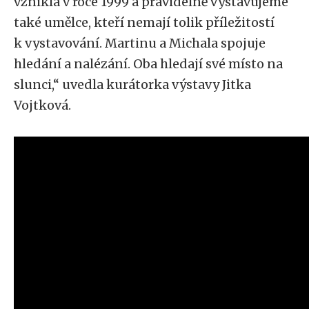
vznikla v roce 1999 a pravidelně vystavujeme
také umělce, kteří nemají tolik příležitostí
k vystavování. Martinu a Michala spojuje
hledání a nalézání. Oba hledají své místo na
slunci,“ uvedla kurátorka výstavy Jitka
Vojtková.