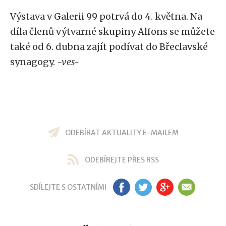
Výstava v Galerii 99 potrvá do 4. května. Na
díla členů výtvarné skupiny Alfons se můžete
také od 6. dubna zajít podívat do Břeclavské
synagogy.
-ves-
ODEBÍRAT AKTUALITY E-MAILEM
ODEBÍREJTE PŘES RSS
SDÍLEJTE S OSTATNÍMI
FB
TW
GP
EM