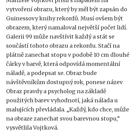
Manželé Vojtkovi přišli s nápadem na
vytvoření obrazu, který by měl být zapsán do
Guinessovy knihy rekordů. Musí ovšem být
obrazem, který namaloval největší počet lidí.
Galerii 99 může navštívit každý a stát se
součástí tohoto obrazu a rekordu. Stačí na
plátně zanechat stopu v podobě 10 cm dlouhé
čárky v barvě, která odpovídá momentální
náladě, a podepsat se. Obraz bude
návštěvníkům dostupný rok, ponese název
Obraz pravdy a psycholog na základě
použitých barev vyhodnotí, jaká nálada u
malujících převládala. „Každý, kdo chce, může
na obraze zanechat svou barevnou stopu,“
vysvětlila Vojtková.