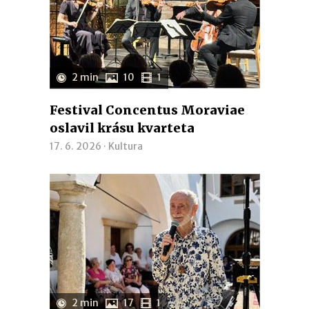
2 min
10
1
Festival Concentus Moraviae
oslavil krásu kvarteta
17. 6. 2026 ·
Kultura
2 min
17
1