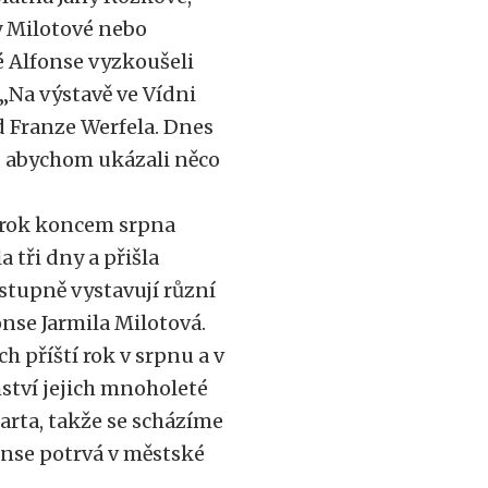
y Milotové nebo
é Alfonse vyzkoušeli
. „Na výstavě ve Vídni
 Franze Werfela. Dnes
l, abychom ukázali něco
ý rok koncem srpna
 tři dny a přišla
postupně vystavují různí
nse Jarmila Milotová.
h příští rok v srpnu a v
mství jejich mnoholeté
arta, takže se scházíme
onse potrvá v městské