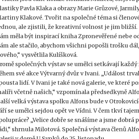
lastiky Pavla Klaka a obrazy Marie Grůzové, Jarmil
artiny Klakové. Tvořit na společné téma si členov
ednou, ale zjistili, že kreativní volnost je jim bližší
ám měla být inspirací kniha Zpronevěřené nebe od
ám ale stačilo, abychom všichni popošli trošku dá
ového,“ vysvětlila Kulíšková.
romě společných výstav se umělci setkávají každ
ěhem své akce Výtvarný dvůr v Ivani. „Událost trvala
pousta lidí. V Ivani je také nová galerie, ve které 
alíři včetně našich,“ vzpomínala předsedkyně Alfo
alší velká výstava spolku Alfons bude v Otrokovicíc
áří se umělci sejdou opět ve Vídni. V čem tkví taje
polupráce? „Velice dobře se snášíme a jsme dobrá p
ádi,“ shrnula Milotová. Společná výstava členů Alf
alerii v domě U Synků do 25. listopadu.