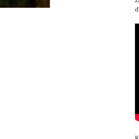
z
d
K