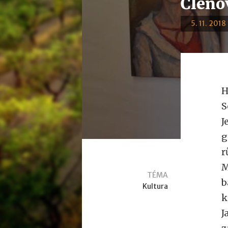
Členo
5. 11. 2018
H
S
J
g
r
M
TÉMA
b
Kultura
k
J