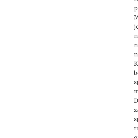
p
M
j
n
n
n
K
b
s
m
D
z
s
r
g