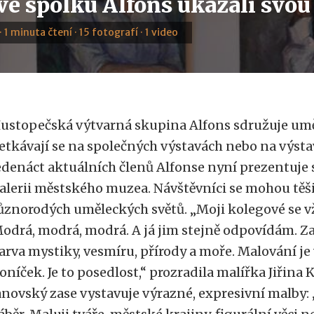
vé spolku Alfons ukázali svou
 · 1 minuta čtení · 15 fotografí · 1 video
ustopečská výtvarná skupina Alfons sdružuje uměl
etkávají se na společných výstavách nebo na výsta
edenáct aktuálních členů Alfonse nyní prezentuje 
alerii městského muzea. Návštěvníci se mohou těš
ůznorodých uměleckých světů. „Moji kolegové se vžd
odrá, modrá, modrá. A já jim stejně odpovídám. Za
arva mystiky, vesmíru, přírody a moře. Malování je
oníček. Je to posedlost,“ prozradila malířka Jiřina
anovský zase vystavuje výrazné, expresivní malby: