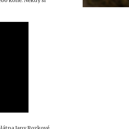
nebo koně. Někdy si
plátna Jany Rozkové,