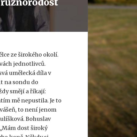
 různorodost
ce ze širokého okolí.
vách jednotlivců.
svá umělecká díla v
it na sondu do
y smějí a říkají:
tím mě nepustila. Je to
 vášeň, to není jenom
 Kulíšková. Bohuslav
 „Mám dost široký