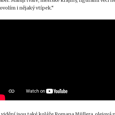
áběr. Maluji tváře, městské krajiny, figurální věci 
ovolím i nějaký vtípek.“
 vidění jsou také koláže Romana Müllera, olejová 