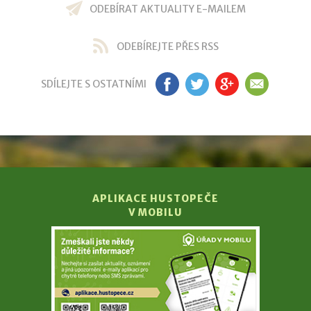
ODEBÍRAT AKTUALITY E-MAILEM
ODEBÍREJTE PŘES RSS
SDÍLEJTE S OSTATNÍMI
FB
TW
GP
EM
APLIKACE HUSTOPEČE
V MOBILU