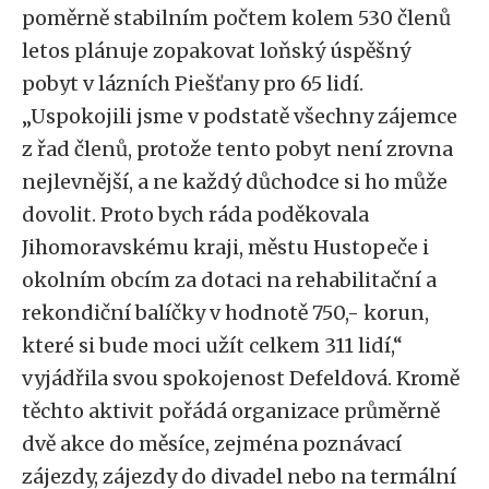
poměrně stabilním počtem kolem 530 členů
letos plánuje zopakovat loňský úspěšný
pobyt v lázních Piešťany pro 65 lidí.
„Uspokojili jsme v podstatě všechny zájemce
z řad členů, protože tento pobyt není zrovna
nejlevnější, a ne každý důchodce si ho může
dovolit. Proto bych ráda poděkovala
Jihomoravskému kraji, městu Hustopeče i
okolním obcím za dotaci na rehabilitační a
rekondiční balíčky v hodnotě 750,- korun,
které si bude moci užít celkem 311 lidí,“
vyjádřila svou spokojenost Defeldová. Kromě
těchto aktivit pořádá organizace průměrně
dvě akce do měsíce, zejména poznávací
zájezdy, zájezdy do divadel nebo na termální