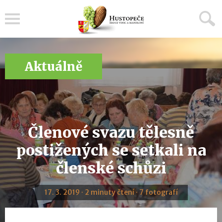
Menu
Aktuálně
Členové svazu tělesně
postižených se setkali na
členské schůzi
17. 3. 2019 · 2 minuty čtení · 7 fotografí