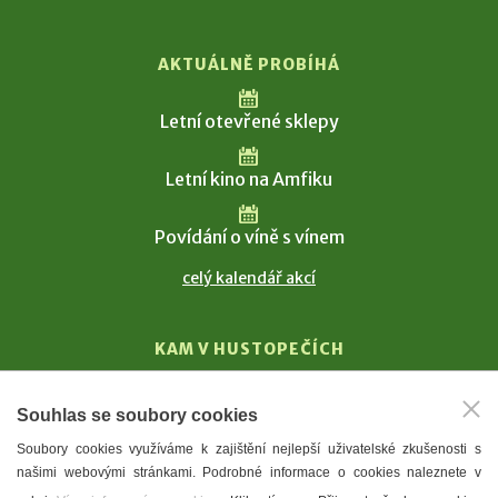
AKTUÁLNĚ PROBÍHÁ
Letní otevřené sklepy
Letní kino na Amfiku
Povídání o víně s vínem
celý kalendář akcí
KAM V HUSTOPEČÍCH
Vinařství
Souhlas se soubory cookies
T. G. Masaryk
Soubory cookies využíváme k zajištění nejlepší uživatelské zkušenosti s
Mandloně
našimi webovými stránkami. Podrobné informace o cookies naleznete v
Ubytování