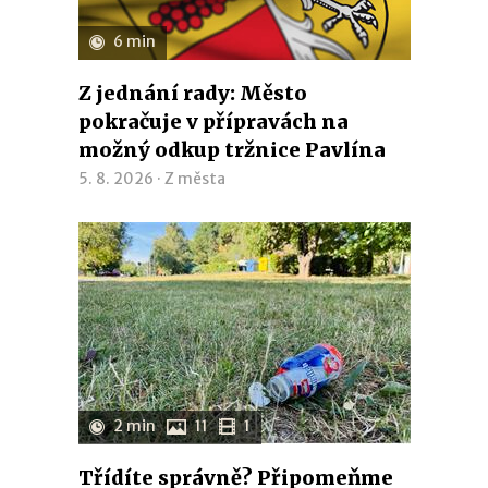
6 min
Z jednání rady: Město
pokračuje v přípravách na
možný odkup tržnice Pavlína
5. 8. 2026 ·
Z města
2 min
11
1
Třídíte správně? Připomeňme