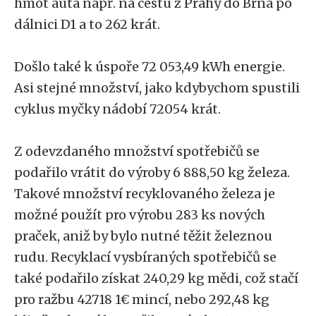
hmot auta např. na cestu z Prahy do Brna po
dálnici D1 a to 262 krát.
Došlo také k úspoře 72 053,49 kWh energie.
Asi stejné množství, jako kdybychom spustili
cyklus myčky nádobí 72054 krát.
Z odevzdaného množství spotřebičů se
podařilo vrátit do výroby 6 888,50 kg železa.
Takové množství recyklovaného železa je
možné použít pro výrobu 283 ks nových
praček, aniž by bylo nutné těžit železnou
rudu. Recyklací vysbíraných spotřebičů se
také podařilo získat 240,29 kg mědi, což stačí
pro ražbu 42718 1€ mincí, nebo 292,48 kg