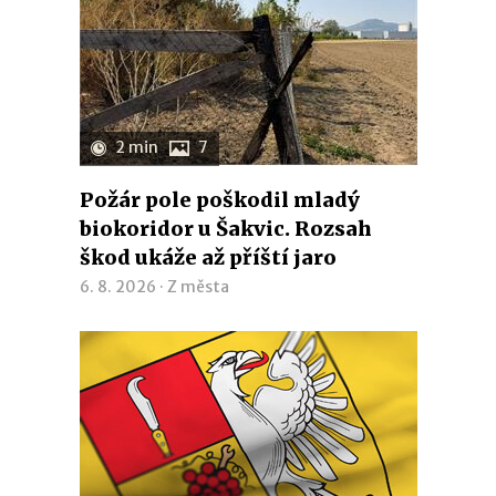
2 min
7
Požár pole poškodil mladý
biokoridor u Šakvic. Rozsah
škod ukáže až příští jaro
6. 8. 2026 ·
Z města