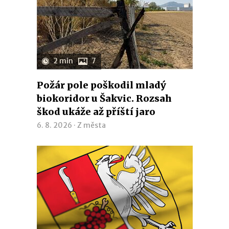
2 min
7
Požár pole poškodil mladý
biokoridor u Šakvic. Rozsah
škod ukáže až příští jaro
6. 8. 2026 ·
Z města