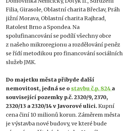
Domovinka Němčičky, Dotyk II., Sdružení
Filia, Girasole, Oblastní charita Břeclav, Práh
jižní Morava, Oblastní charita Rajhrad,
Ratolest Brno a Spondea. Na
spolufinancování se podílí všechny obce
z našeho mikroregionu a rozdělování peněz
se řídí metodikou pro financování sociálních
služeb JMK.
Do majetku města přibyde další
nemovitost, jedná se o
stavbu č.p. 824
a
související pozemky p.č. 2320/9, 2370,
2320/13 a 2320/14 v Javorové ulici.
Kupní
cena činí 10 milionů korun. Záměrem města
je výstavba nové budovy, ve které bude