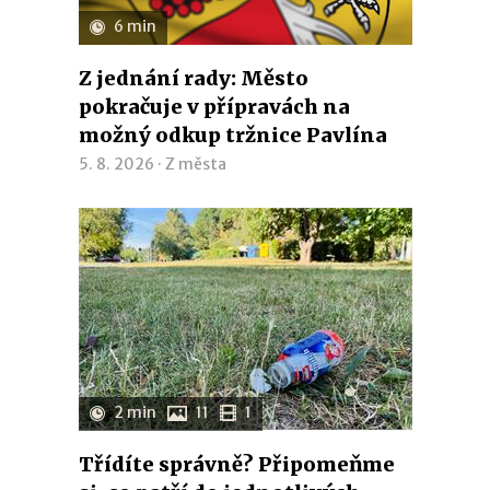
6 min
Z jednání rady: Město
pokračuje v přípravách na
možný odkup tržnice Pavlína
5. 8. 2026 ·
Z města
2 min
11
1
Třídíte správně? Připomeňme