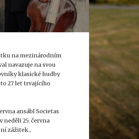
itku na mezinárodním
val navazuje na svou
lovníky klasické hudby
o 27 let trvajícího
června ansábl Societas
 neděli 25. června
í zážitek...