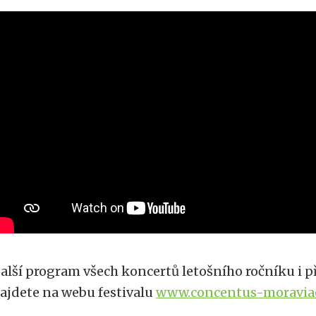
alší program všech koncertů letošního ročníku i 
ajdete na webu festivalu
www.concentus-moravia