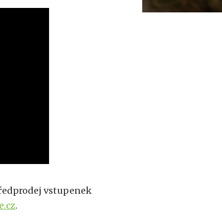
předprodej vstupenek
e.cz
.