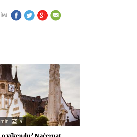
ÍMI
FB
TW
GP
EM
 min
4
o víkendu? Načerpat