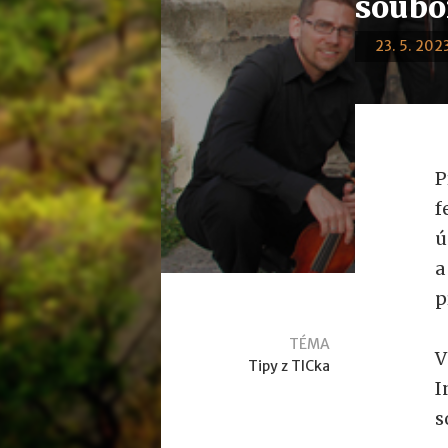
soubo
23. 5. 2023
P
f
ú
a
p
TÉMA
V
Tipy z TICka
I
s