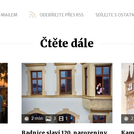
-MAILEM
ODEBÍREJTE PŘES RSS
SDÍLEJTE S OSTATN
Čtěte dále
2 min
3
1
2
Radnice slaví 120. narozeniny.
Kam 