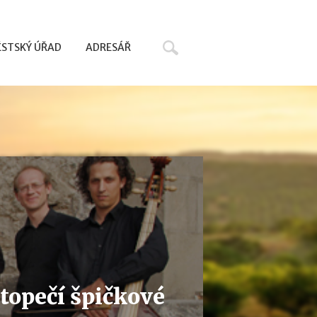
Hledat
STSKÝ ÚŘAD
ADRESÁŘ
topečí špičkové