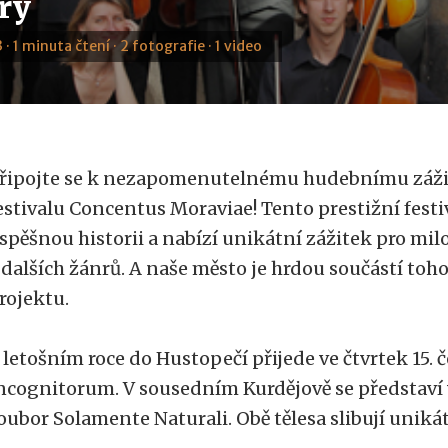
ry
 · 1 minuta čtení · 2 fotografie · 1 video
řipojte se k nezapomenutelnému hudebnímu záž
estivalu Concentus Moraviae! Tento prestižní festi
spěšnou historii a nabízí unikátní zážitek pro mi
 dalších žánrů. A naše město je hrdou součástí tohot
rojektu.
 letošním roce do Hustopečí přijede ve čtvrtek 15. 
ncognitorum. V sousedním Kurdějově se představí v
oubor Solamente Naturali. Obě tělesa slibují unikátn