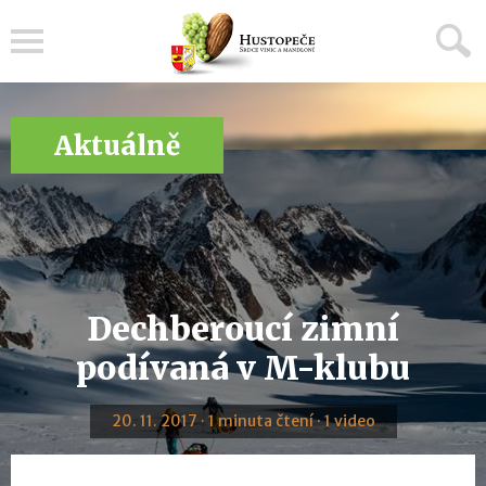
Menu
Aktuálně
Dechberoucí zimní
podívaná v M-klubu
20. 11. 2017 · 1 minuta čtení · 1 video