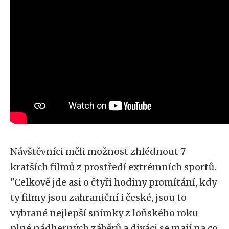
Návštěvníci měli možnost zhlédnout 7
kratších filmů z prostředí extrémních sportů.
"Celkově jde asi o čtyři hodiny promítání, kdy
ty filmy jsou zahraniční i české, jsou to
vybrané nejlepší snímky z loňského roku
plné nádherných záběrů a diváci se mají na co