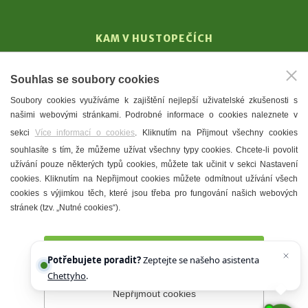
KAM V HUSTOPEČÍCH
Vinařství
Souhlas se soubory cookies
T. G. Masaryk
Soubory cookies využíváme k zajištění nejlepší uživatelské zkušenosti s
Mandloně
našimi webovými stránkami. Podrobné informace o cookies naleznete v
Ubytování
sekci
Více informací o cookies
. Kliknutím na Přijmout všechny cookies
Restaurace
souhlasíte s tím, že můžeme užívat všechny typy cookies. Chcete-li povolit
užívání pouze některých typů cookies, můžete tak učinit v sekci Nastavení
Městské muzeum a galerie
cookies. Kliknutím na Nepřijmout cookies můžete odmítnout užívání všech
Denní meníčka
cookies s výjimkou těch, které jsou třeba pro fungování našich webových
stránek (tzv. „Nutné cookies“).
Mapa města
Přijmout všechny cookies
Potřebujete poradit?
Zeptejte se našeho asistenta
Chettyho
.
Nepřijmout cookies
Prohlášení o přístupnosti
Správce webu
2026 © Město