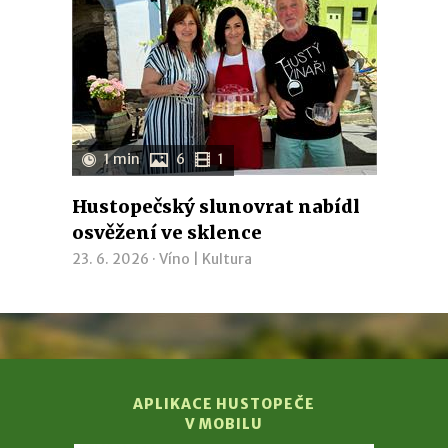
1 min
6
1
Hustopečský slunovrat nabídl
osvěžení ve sklence
23. 6. 2026 ·
Víno
|
Kultura
APLIKACE HUSTOPEČE
V MOBILU