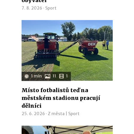
obyvatel
7. 8. 2026 ·
Sport
1 min
11
1
Místo fotbalistů teď na
městském stadionu pracují
dělníci
25. 6. 2026 ·
Z města
|
Sport