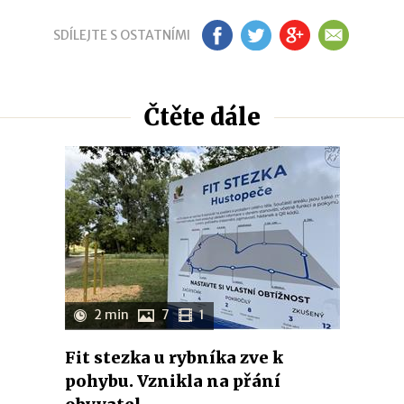
SDÍLEJTE S OSTATNÍMI
FB
TW
GP
EM
Čtěte dále
2 min
7
1
Fit stezka u rybníka zve k
pohybu. Vznikla na přání