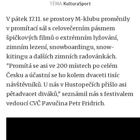
TÉMA
Kultura
Sport
V pátek 17.11. se prostory M-klubu proměnily
v promítací sál s celovečerním pásmem
špičkových filmů o extrémním lyžování,
zimním lezení, snowboardingu, snow-
kitingu a dalších zimních radovánkách.
"Promítá se asi ve 200 místech po celém
Česku a účastní se ho kolem dvaceti tisíc
návštěvníků. U nás v Hustopečích přišlo asi
pětadvacet diváků," seznámil nás s festivalem
vedoucí CVČ Pavučina Petr Fridrich.