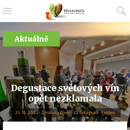
Menu
Aktuálně
Degustace světových vín
opět nezklamala
23. 11. 2022 · 2 minuty čtení · 22 fotografí · 1 video