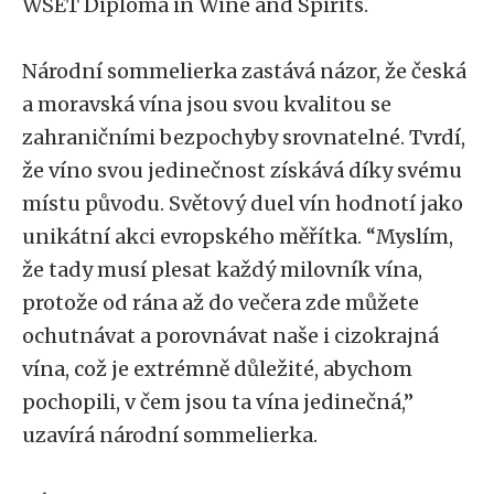
WSET Diploma in Wine and Spirits.
Národní sommelierka zastává názor, že česká
a moravská vína jsou svou kvalitou se
zahraničními bezpochyby srovnatelné. Tvrdí,
že víno svou jedinečnost získává díky svému
místu původu. Světový duel vín hodnotí jako
unikátní akci evropského měřítka. “Myslím,
že tady musí plesat každý milovník vína,
protože od rána až do večera zde můžete
ochutnávat a porovnávat naše i cizokrajná
vína, což je extrémně důležité, abychom
pochopili, v čem jsou ta vína jedinečná,”
uzavírá národní sommelierka.