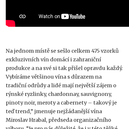
Na jednom místě se sešlo celkem 475 vzorků
exkluzivních vín domácí i zahraniční
produkce a na své si tak přišel opravdu každý.
Vybíráme většinou vína s důrazem na
tradiční odrůdy a lidé mají největší zájem o
rýnské ryzlinky, chardonnay, sauvignony,
pinoty noir, meroty a cabernety – takový je
teď trend,” jmenuje nejžádanější vína
Miroslav Hrabal, předseda organizačního
výboru. “Je pro nás důležité, že i v této těžké