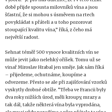
době přijde spousta milovníků vína a jsou
šťastní, že si mohou s úsměvem na rtech
povykládat s přáteli a u toho pozorovat
stoupající kvalitu vína,” říká, z čeho má
největší radost.
Sehnat téměř 500 vysoce kvalitních vín se
může jevit jako nelehký oříšek. Tomu už se
vinař Miroslav Hrabal jen směje. Jak sám říká
– přijedeme, ochutnáme, koupíme a
odvezeme. Přesto se ale při zajišťování vzorků
vyskytly drobné obtíže. “Třeba ve Francii byly
dva roky nižších úrod, měli kroupy, mrazy a
tak dál, takže některá vína byla vyprodána,