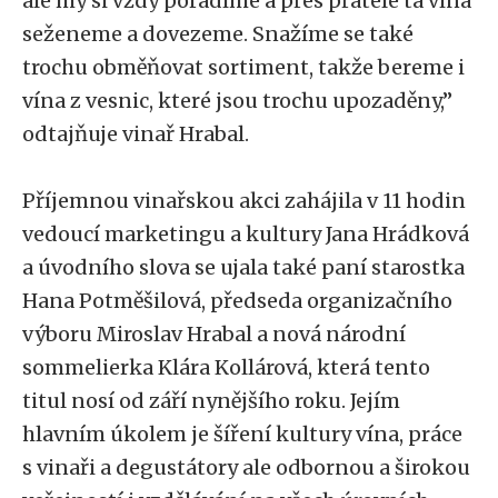
ale my si vždy poradíme a přes přátele ta vína
seženeme a dovezeme. Snažíme se také
trochu obměňovat sortiment, takže bereme i
vína z vesnic, které jsou trochu upozaděny,”
odtajňuje vinař Hrabal.
Příjemnou vinařskou akci zahájila v 11 hodin
vedoucí marketingu a kultury Jana Hrádková
a úvodního slova se ujala také paní starostka
Hana Potměšilová, předseda organizačního
výboru Miroslav Hrabal a nová národní
sommelierka Klára Kollárová, která tento
titul nosí od září nynějšího roku. Jejím
hlavním úkolem je šíření kultury vína, práce
s vinaři a degustátory ale odbornou a širokou