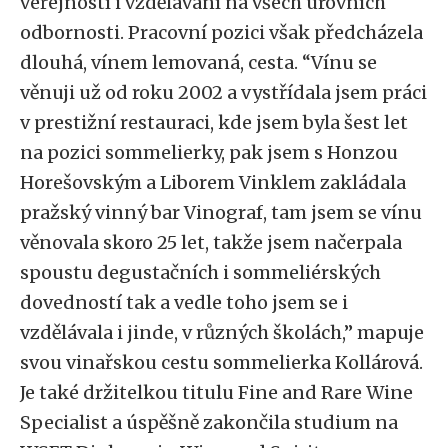
veřejností i vzdělávání na všech úrovních
odbornosti. Pracovní pozici však předcházela
dlouhá, vínem lemovaná, cesta. “Vínu se
věnuji už od roku 2002 a vystřídala jsem práci
v prestižní restauraci, kde jsem byla šest let
na pozici sommelierky, pak jsem s Honzou
Horešovským a Liborem Vinklem zakládala
pražský vinný bar Vinograf, tam jsem se vínu
věnovala skoro 25 let, takže jsem načerpala
spoustu degustačních i sommeliérských
dovedností tak a vedle toho jsem se i
vzdělávala i jinde, v různých školách,” mapuje
svou vinařskou cestu sommelierka Kollárová.
Je také držitelkou titulu Fine and Rare Wine
Specialist a úspěšně zakončila studium na