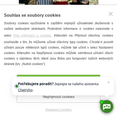
1 min
6
1
Souhlas se soubory cookies
Soubory cookies využíváme k zajištění nejlepší uživatelské zkušenosti s
Hustopečský slunovrat nabídl
našimi webovými stránkami. Podrobné informace o cookies naleznete v
osvěžení ve sklence
sekci
Více informací o cookies
. Kliknutím na Přijmout všechny cookies
23. 6. 2026 ·
Víno
|
Kultura
souhlasíte s tím, že můžeme užívat všechny typy cookies. Chcete-li povolit
užívání pouze některých typů cookies, můžete tak učinit v sekci Nastavení
cookies. Kliknutím na Nepřijmout cookies můžete odmítnout užívání všech
cookies s výjimkou těch, které jsou třeba pro fungování našich webových
stránek (tzv. „Nutné cookies“).
Přijmout všechny cookies
Potřebujete poradit?
Zeptejte se našeho asistenta
Chettyho
.
Nepřijmout cookies
3 min
15
1
Hustopečská pečeť: vína, která
Nastavení cookies