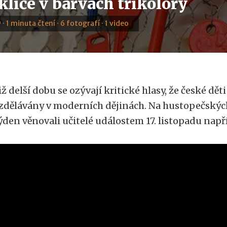
 klíče v barvách trikolory
9 · 1 minuta čtení · 6 fotografí · 1 video
iž delší dobu se ozývají kritické hlasy, že české dě
zdělávány v moderních dějinách. Na hustopečských
ýden věnovali učitelé událostem 17. listopadu nap