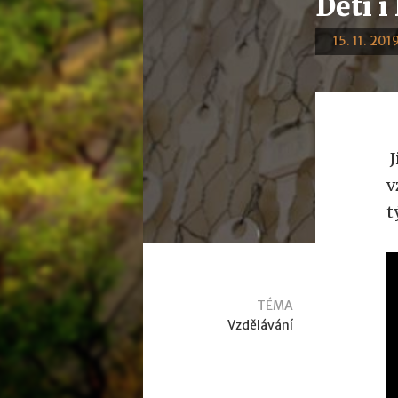
Děti i
15. 11. 201
J
v
t
TÉMA
Vzdělávání