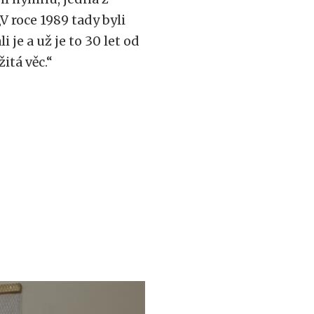
V roce 1989 tady byli
 je a už je to 30 let od
itá věc.“