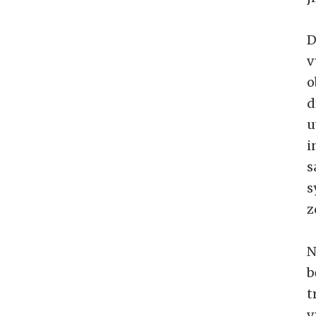
D
v
o
d
u
i
s
s
z
N
b
t
v