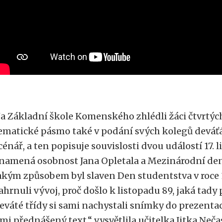
a Základní škole Komenského zhlédli žáci čtvrtýc
ematické pásmo také v podání svých kolegů deváť
cénář, a ten popisuje souvislosti dvou událostí 17. l
namená osobnost Jana Opletala a Mezinárodní de
akým způsobem byl slaven Den studentstva v roce 
ahrnuli vývoj, proč došlo k listopadu 89, jaká tady 
eváté třídy si sami nachystali snímky do prezenta
imi přednášený text,“ vysvětlila učitelka Jitka Neča