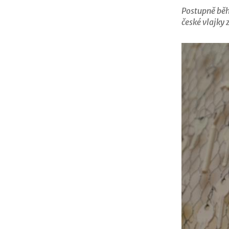
Postupně běh
české vlajky z