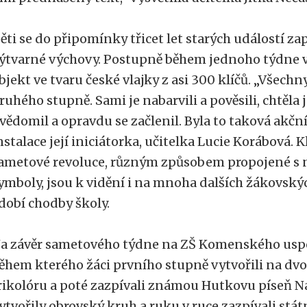
ěti se do připomínky třicet let starých událostí zap
ýtvarné výchovy. Postupně během jednoho týdne v
bjekt ve tvaru české vlajky z asi 300 klíčů. „Všechny
ruhého stupně. Sami je nabarvili a pověsili, chtěla 
vědomil a opravdu se začlenil. Byla to taková akční
nstalace její iniciátorka, učitelka Lucie Korábová. 
ametové revoluce, různým způsobem propojené s 
ymboly, jsou k vidění i na mnoha dalších žákovský
dobí chodby školy.
a závěr sametového týdne na ZŠ Komenského usp
ěhem kterého žáci prvního stupně vytvořili na dvo
rikolóru a poté zazpívali známou Hutkovu píseň Ná
ytvořily obrovský kruh a ruku v ruce zazpívali stá