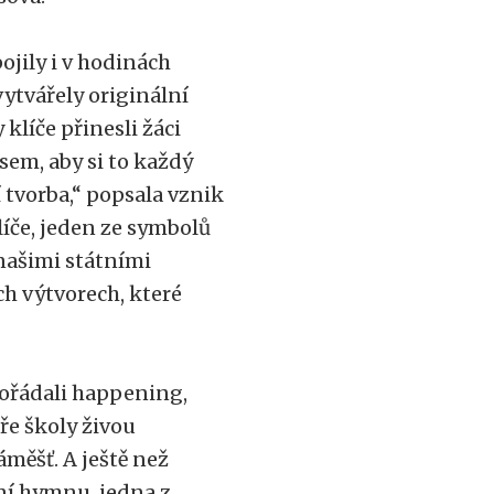
ojily i v hodinách
ytvářely originální
 klíče přinesli žáci
jsem, aby si to každý
 tvorba,“ popsala vznik
Klíče, jeden ze symbolů
našimi státními
ch výtvorech, které
ořádali happening,
ře školy živou
měšť. A ještě než
tní hymnu, jedna z