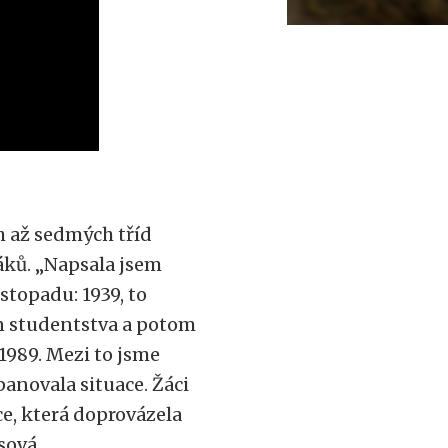
h až sedmých tříd
áků. „Napsala jsem
istopadu: 1939, to
n studentstva a potom
1989. Mezi to jsme
panovala situace. Žáci
ce, která doprovázela
sová.