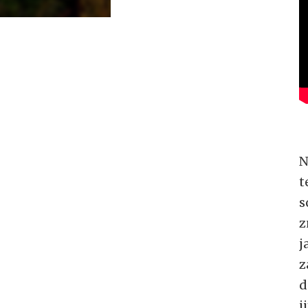
N
t
s
z
j
z
d
j