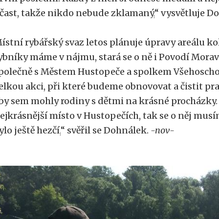
čast, takže nikdo nebude zklamaný,
“
vysvětluje D
ístní rybářský svaz letos plánuje úpravy areálu k
ybníky máme v nájmu, stará se o ně i Povodí Moravy
polečně s Městem Hustopeče a spolkem Všehosch
elkou akci, při které budeme obnovovat a čistit p
by sem mohly rodiny s dětmi na krásné procházky. 
ejkrásnější místo v Hustopečích, tak se o něj musí
ylo ještě hezčí,
“
svěřil se Dohnálek.
-nov-