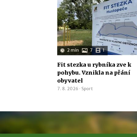
2 min
7
1
Fit stezka u rybníka zve k
pohybu. Vznikla na přání
obyvatel
7. 8. 2026 ·
Sport