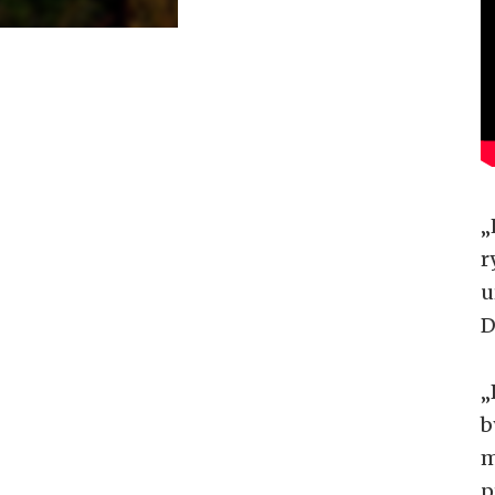
„
r
u
D
„
b
m
p