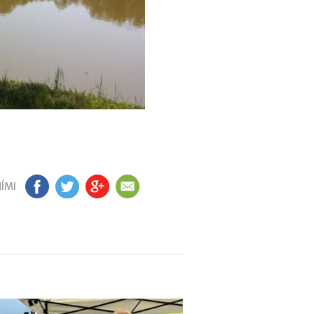
ÍMI
FB
TW
GP
EM