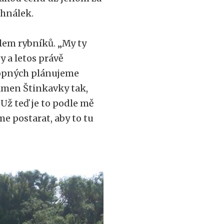
ohnálek.
olem rybníků.
„
My ty
 a letos právě
opných plánujeme
ramen Štinkavky tak,
Už teď je to podle mě
me postarat, aby to tu