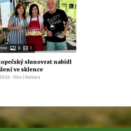
 min
6
1
opečský slunovrat nabídl
žení ve sklence
 2026 ·
Víno
|
Kultura