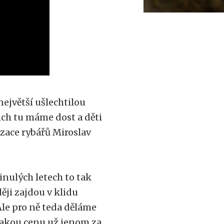
 největší ušlechtilou
jich tu máme dost a děti
zace rybářů Miroslav
inulých letech to tak
ději zajdou v klidu
Ale pro ně teda děláme
ějakou cenu už jenom za