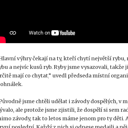
Hlavní výhry čekají na ty, kteří chytí největší rybu,
ybu a nejvíc kusů ryb. Ryby jsme vysazovali, takže 
rčitě mají co chytat,
“
uvedl předseda místní organi
ohnálek.
Původně jsme chtěli udělat i závody dospělých, v m
ývalo, ale protože jsme zjistili, že dospělí si sem ra
imo závody, tak to letos máme jenom pro ty děti. 
rvní poslední. Každý z nich si odnese medaili a n