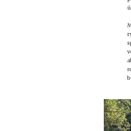
ú
M
r
s
v
a
n
b