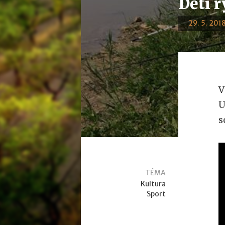
Děti r
29. 5. 2018
V
U
s
TÉMA
Kultura
Sport