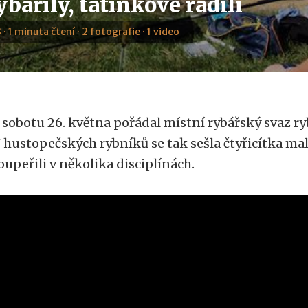
ybařily, tatínkové radili
 · 1 minuta čtení · 2 fotografie · 1 video
 sobotu 26. května pořádal místní rybářský svaz ry
 hustopečských rybníků se tak sešla čtyřicítka mal
oupeřili v několika disciplínách.