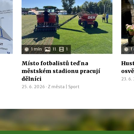
1 min
11
1
1
Místo fotbalistů teď na
Hust
městském stadionu pracují
osvě
dělníci
23. 6.
25. 6. 2026 ·
Z města
|
Sport