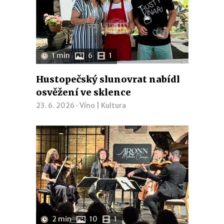
1 min
6
1
Hustopečský slunovrat nabídl
osvěžení ve sklence
23. 6. 2026 ·
Víno
|
Kultura
2 min
10
1