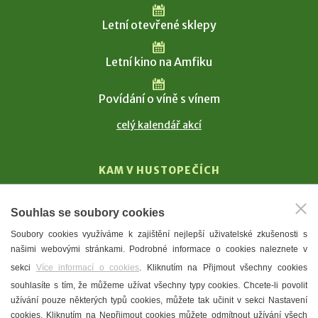
Letní otevřené sklepy
Letní kino na Amfiku
Povídání o víně s vínem
celý kalendář akcí
KAM V HUSTOPEČÍCH
Vinařství
Souhlas se soubory cookies
T. G. Masaryk
Soubory cookies využíváme k zajištění nejlepší uživatelské zkušenosti s
Mandloně
našimi webovými stránkami. Podrobné informace o cookies naleznete v
Ubytování
sekci
Více informací o cookies
. Kliknutím na Přijmout všechny cookies
Restaurace
souhlasíte s tím, že můžeme užívat všechny typy cookies. Chcete-li povolit
užívání pouze některých typů cookies, můžete tak učinit v sekci Nastavení
Městské muzeum a galerie
cookies. Kliknutím na Nepřijmout cookies můžete odmítnout užívání všech