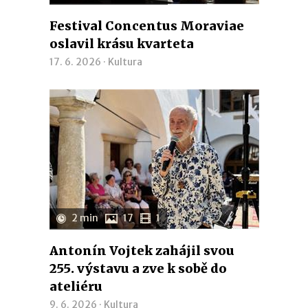
Festival Concentus Moraviae
oslavil krásu kvarteta
17. 6. 2026 ·
Kultura
2 min
17
1
Antonín Vojtek zahájil svou
255. výstavu a zve k sobě do
ateliéru
9. 6. 2026 ·
Kultura