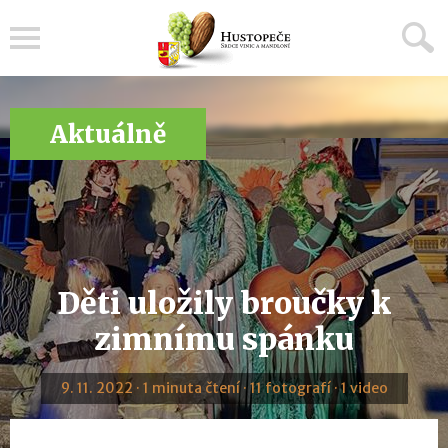
Menu
Aktuálně
Děti uložily broučky k
zimnímu spánku
9. 11. 2022 · 1 minuta čtení · 11 fotografí · 1 video