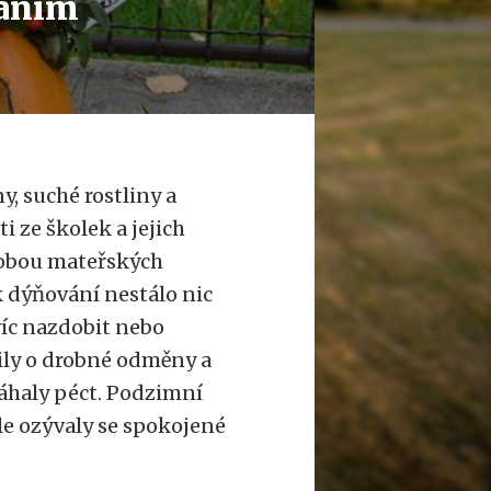
váním
y, suché rostliny a
i ze školek a jejich
 obou mateřských
k dýňování nestálo nic
víc nazdobit nebo
žily o drobné odměny a
máhaly péct. Podzimní
le ozývaly se spokojené