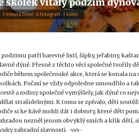
ze školek vítaly podzim dýňo
 · 1 minuta čtení · 6 fotografí · 1 video
 podzimu patří barevné listí, šípky, jeřabiny, kaštan
lavně dýně. Přesně z těchto věcí společně tvořily dět
odiče během společenské akce, která se konala na
kolkách. Počasí se vždy odpoledne umoudřilo a ta
 cestě a rodiny společně vymýšlely, jak dýně co nej
dělat strašidelnými. K tomu se zpívalo, děti soutě
odiče si ke kávě mohli dát i dobroty, které děti po
ahradou nezněl jenom obvyklý smích a křik dětí, a
vuky zahradní slavnosti.
-ves-