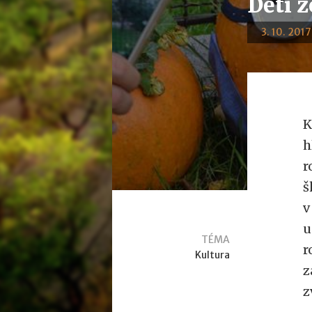
Děti 
3. 10. 2017
K
h
r
š
v
u
TÉMA
r
Kultura
z
z