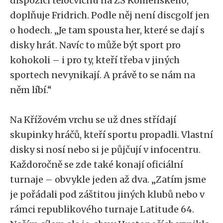
dispozici tělocvičnu na ZŠ Komenského,“
doplňuje Fridrich. Podle něj není discgolf jen
o hodech. „Je tam spousta her, které se dají s
disky hrát. Navíc to může být sport pro
kohokoli – i pro ty, kteří třeba v jiných
sportech nevynikají. A právě to se nám na
něm líbí.“
Na Křížovém vrchu se už dnes střídají
skupinky hráčů, kteří sportu propadli. Vlastní
disky si nosí nebo si je půjčují v infocentru.
Každoročně se zde také konají oficiální
turnaje – obvykle jeden až dva. „Zatím jsme
je pořádali pod záštitou jiných klubů nebo v
rámci republikového turnaje Latitude 64.