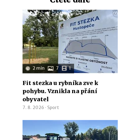
2 min
7
1
Fit stezka u rybníka zve k
pohybu. Vznikla na přání
obyvatel
7. 8. 2026 ·
Sport