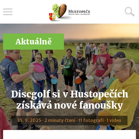
Menu
Aktuálně
Discgolf si v Hustopečích
získává nové fanoušky
15. 9. 2025 · 2 minuty čtení · 11 fotografí · 1 video