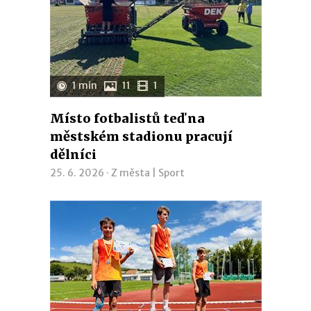
1 min
11
1
Místo fotbalistů teď na
městském stadionu pracují
dělníci
25. 6. 2026 ·
Z města
|
Sport