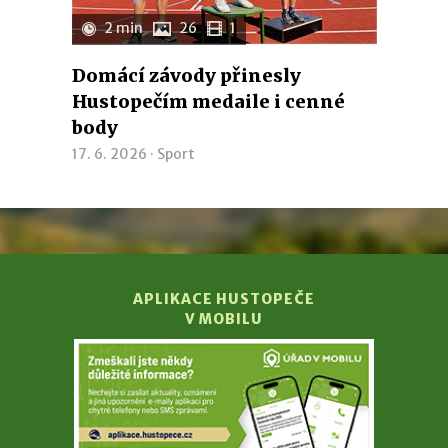
2 min
26
1
Domácí závody přinesly
Hustopečím medaile i cenné
body
17. 6. 2026 ·
Sport
APLIKACE HUSTOPEČE
V MOBILU