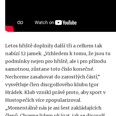
Letos hřiště doplnily další tři a celkem tak
nabízí 12 jamek. „Vzhledem k tomu, že jsou tu
podmínky nejen pro hřiště, ale i pro přírodu
samotnou, zůstane toto číslo konečné.
Nechceme zasahovat do zarostlých částí,“
vysvětluje člen discgolfového klubu Igor
Hrádek. Klub vznikl právě proto, aby sport v
Hustopečích více zpopularizoval.
„Momentálně nás je asi šest zakládajících
členů. Chceme lidem ukázat, jak se discgolf