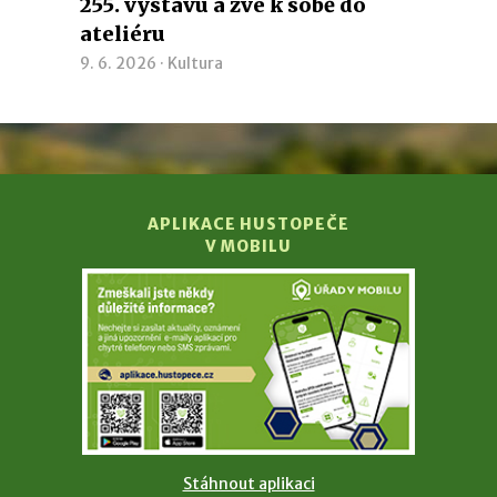
255. výstavu a zve k sobě do
ateliéru
9. 6. 2026 ·
Kultura
APLIKACE HUSTOPEČE
V MOBILU
Stáhnout aplikaci