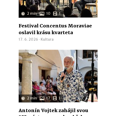
2 min
10
1
Festival Concentus Moraviae
oslavil krásu kvarteta
17. 6. 2026 ·
Kultura
2 min
17
1
Antonín Vojtek zahájil svou