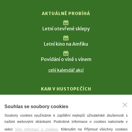
AKTUÁLNĚ PROBÍHÁ
Letní otevřené sklepy
Letní kino na Amfiku
Povídání o víně s vínem
celý kalendář akcí
KAM V HUSTOPEČÍCH
Vinařství
Souhlas se soubory cookies
T. G. Masaryk
Soubory cookies využíváme k zajištění nejlepší uživatelské zkušenosti s
Mandloně
našimi webovými stránkami. Podrobné informace o cookies naleznete v
Ubytování
sekci
Více informací o cookies
. Kliknutím na Přijmout všechny cookies