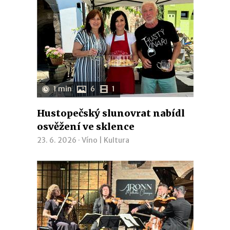
1 min
6
1
Hustopečský slunovrat nabídl
osvěžení ve sklence
23. 6. 2026 ·
Víno
|
Kultura