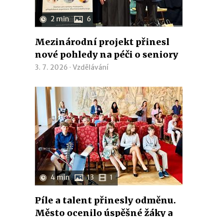
2 min
6
Mezinárodní projekt přinesl
nové pohledy na péči o seniory
3. 7. 2026 ·
Vzdělávání
4 min
13
1
Píle a talent přinesly odměnu.
Město ocenilo úspěšné žáky a