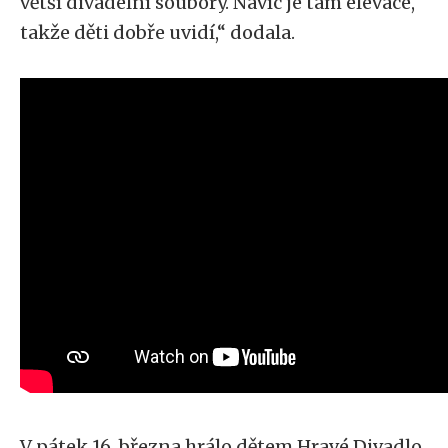
větší divadelní soubory. Navíc je tam elevace,
takže děti dobře uvidí,“ dodala.
V pátek 16. března hrálo dětem Hravé Divadlo