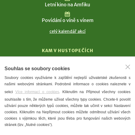
Letní kino na Amfiku
Povídání o víně s vínem
celý kalendář akcí
KAM V HUSTOPEČÍCH
Vinařství
Souhlas se soubory cookies
T. G. Masaryk
Soubory cookies využíváme k zajištění nejlepší uživatelské zkušenosti s
Mandloně
našimi webovými stránkami. Podrobné informace o cookies naleznete v
Ubytování
sekci
Více informací o cookies
. Kliknutím na Přijmout všechny cookies
Restaurace
souhlasíte s tím, že můžeme užívat všechny typy cookies. Chcete-li povolit
užívání pouze některých typů cookies, můžete tak učinit v sekci Nastavení
Městské muzeum a galerie
cookies. Kliknutím na Nepřijmout cookies můžete odmítnout užívání všech
Denní meníčka
cookies s výjimkou těch, které jsou třeba pro fungování našich webových
stránek (tzv. „Nutné cookies“).
Mapa města