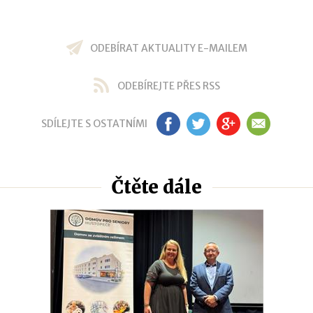
ODEBÍRAT AKTUALITY E-MAILEM
ODEBÍREJTE PŘES RSS
SDÍLEJTE S OSTATNÍMI
FB
TW
GP
EM
Čtěte dále