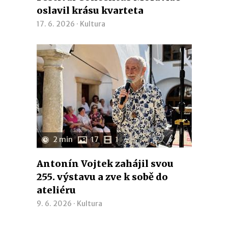
oslavil krásu kvarteta
17. 6. 2026 ·
Kultura
2 min
17
1
Antonín Vojtek zahájil svou
255. výstavu a zve k sobě do
ateliéru
9. 6. 2026 ·
Kultura