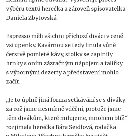
výběru textů herečka a zároveň spisovatelka
Daniela Zbytovská.
Espresso měli všichni příchozí diváci v ceně
vstupenky. Kavárnou se tedy linula vůně
čerstvě pomleté kávy, stolky se zaplnily
hrnky s oním zázračným nápojem a talířky
s výbornými dezerty a představení mohlo
začít.
„Je to úplně jiná forma setkávání se s diváky,
za což jsme nesmírně vděční, protože jsme
těm divákům, které milujeme, mnohem blíž,“
rozjímala herečka Bára Seidlová, rodačka