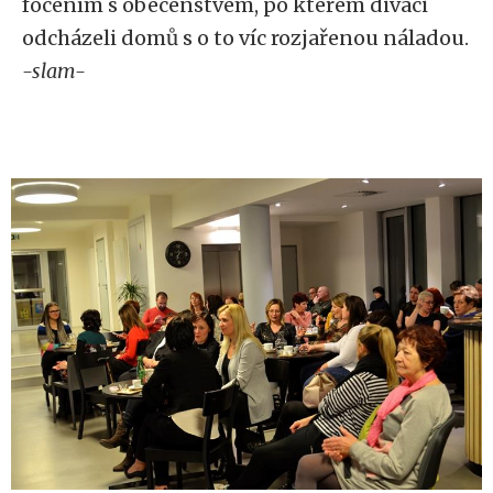
focením s obecenstvem, po kterém diváci
odcházeli domů s o to víc rozjařenou náladou.
-slam-