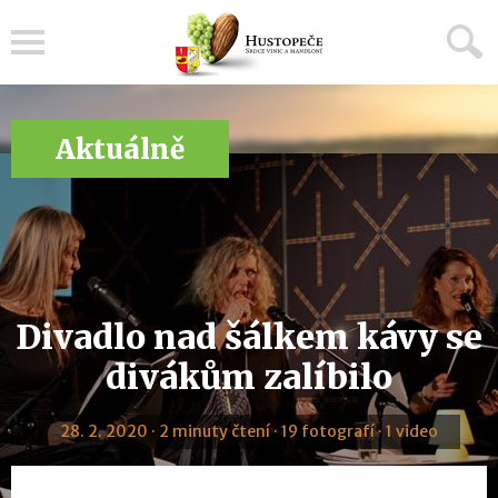
Menu
Aktuálně
Divadlo nad šálkem kávy se
divákům zalíbilo
28. 2. 2020 · 2 minuty čtení · 19 fotografí · 1 video