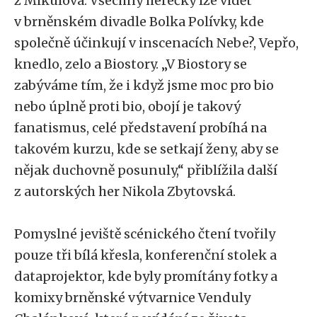
z Mikulova. Všechny herečky lze vidět
v brněnském divadle Bolka Polívky, kde
společně účinkují v inscenacích Nebe?, Vepřo,
knedlo, zelo a Biostory. „V Biostory se
zabýváme tím, že i když jsme moc pro bio
nebo úplně proti bio, obojí je takový
fanatismus, celé představení probíhá na
takovém kurzu, kde se setkají ženy, aby se
nějak duchovně posunuly,“ přiblížila další
z autorských her Nikola Zbytovská.
Pomyslné jeviště scénického čtení tvořily
pouze tři bílá křesla, konferenční stolek a
dataprojektor, kde byly promítány fotky a
komixy brněnské výtvarnice Venduly