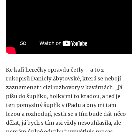
Ke kafi herečky opravdu četly – a to z
rukopisů Daniely Zbytovské, která se nebojí
zaznamenat i cizí rozhovory v kavárnách. „Já
píšu do šuplíku, holky mi to kradou, a teď je
ten pomyslný šuplík v iPadu a ony mi tam
lezou a rozhodují, jestli se s tím bude dát něco
dělat, já bych s tím asi vždy nesouhlasila, ale
nemám úplně odvahu,“ vysvětluje proces