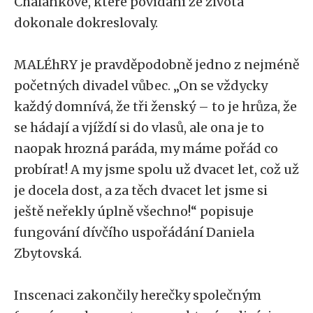
Chalánkové, které povídání ze života
dokonale dokreslovaly.
MALÉhRY je pravděpodobně jedno z nejméně
početných divadel vůbec. „On se vždycky
každý domnívá, že tři ženský – to je hrůza, že
se hádají a vjíždí si do vlasů, ale ona je to
naopak hrozná paráda, my máme pořád co
probírat! A my jsme spolu už dvacet let, což už
je docela dost, a za těch dvacet let jsme si
ještě neřekly úplně všechno!“ popisuje
fungování dívčího uspořádání Daniela
Zbytovská.
Inscenaci zakončily herečky společným