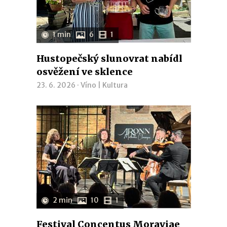
1 min
6
1
Hustopečský slunovrat nabídl
osvěžení ve sklence
23. 6. 2026 ·
Víno
|
Kultura
2 min
10
1
Festival Concentus Moraviae