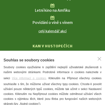
Letní kino na Amfiku
Povídání o víně s vínem
celý kalendář akcí
KAM V HUSTOPEČÍCH
Vinařství
Souhlas se soubory cookies
T. G. Masaryk
Soubory cookies využíváme k zajištění nejlepší uživatelské zkušenosti s
Mandloně
našimi webovými stránkami. Podrobné informace o cookies naleznete v
Ubytování
sekci
Více informací o cookies
. Kliknutím na Přijmout všechny cookies
Restaurace
souhlasíte s tím, že můžeme užívat všechny typy cookies. Chcete-li povolit
užívání pouze některých typů cookies, můžete tak učinit v sekci Nastavení
Městské muzeum a galerie
cookies. Kliknutím na Nepřijmout cookies můžete odmítnout užívání všech
Denní meníčka
cookies s výjimkou těch, které jsou třeba pro fungování našich webových
stránek (tzv. „Nutné cookies“).