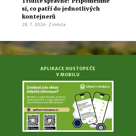
Třídíte správně? Připomeňme
si, co patří do jednotlivých
kontejnerů
28. 7. 2026 ·
Z města
APLIKACE HUSTOPEČE
V MOBILU