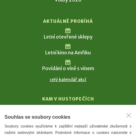
AKTUÁLNĚ PROBÍHÁ
Letní otevřené sklepy
Letní kino na Amfiku
Povídání o víně s vínem
celý kalendář akcí
KAM V HUSTOPEČÍCH
Vinařství
Souhlas se soubory cookies
T. G. Masaryk
Soubory cookies využíváme k zajištění nejlepší uživatelské zkušenosti s
Mandloně
našimi webovými stránkami. Podrobné informace o cookies naleznete v