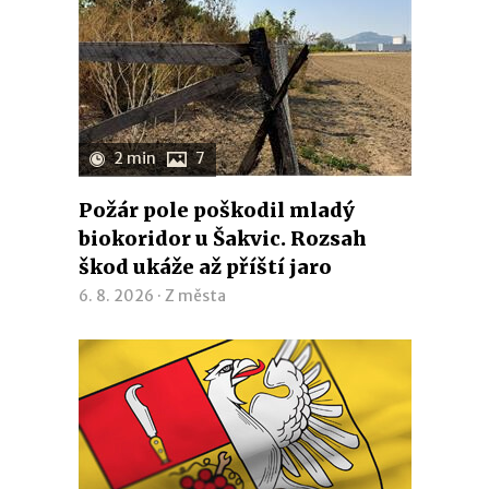
2 min
7
Požár pole poškodil mladý
biokoridor u Šakvic. Rozsah
škod ukáže až příští jaro
6. 8. 2026 ·
Z města