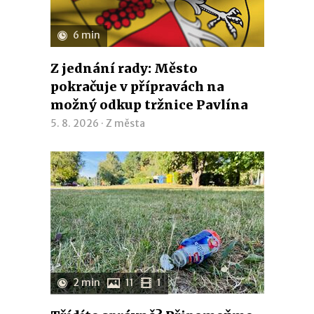
6 min
Z jednání rady: Město
pokračuje v přípravách na
možný odkup tržnice Pavlína
5. 8. 2026 ·
Z města
2 min
11
1